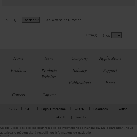
Set Descending Direction
Sort By
3 item(s)
Show
Home
News
Company
Applications
Products
Products
Industry
Support
Websites
Publications
Press
Careers
Contact
GTS
GPT
Legal Reference
GDPR
Facebook
Twitter
LinkedIn
Youtube
Ce site utilise des cookies pour recueillir les informations de navigation. En le parcourant, vous
autorisez le présent site à recueillir vos informations de navigation.