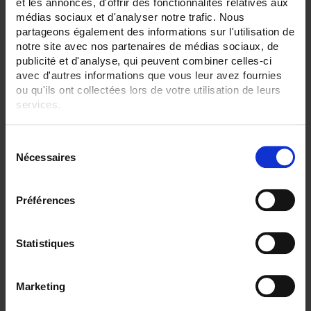
et les annonces, d'offrir des fonctionnalités relatives aux
médias sociaux et d'analyser notre trafic. Nous
partageons également des informations sur l'utilisation de
notre site avec nos partenaires de médias sociaux, de
publicité et d'analyse, qui peuvent combiner celles-ci
avec d'autres informations que vous leur avez fournies
ou qu'ils ont collectées lors de votre utilisation de leurs
services.
Pour en savoir plus, veuillez consulter notre
politique de
S
confidentialité
.
Nécessaires
é
l
e
Préférences
CA6520 DISPLAY 5,6"
c
C.A 6520 paperless recorder with touch screen
t
- 3 to 24 analogue channels, 48 external channels (option)
i
Statistiques
- 5.6" TFT screen
o
n
Marketing
d
u