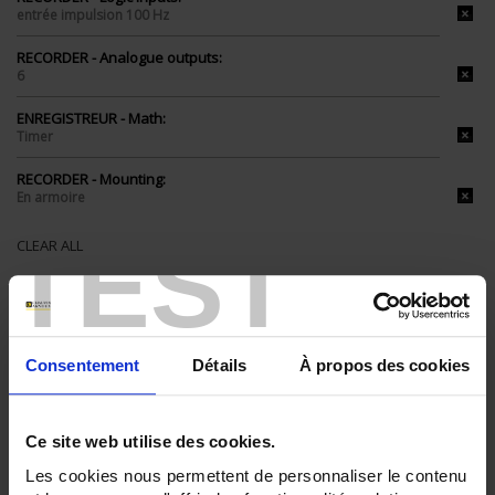
entrée impulsion 100 Hz
RECORDER - Analogue outputs:
6
ENREGISTREUR - Math:
Timer
RECORDER - Mounting:
En armoire
TEST
CLEAR ALL
Shop By
Consentement
Détails
À propos des cookies
Set Descending Direction
Sort By
Ce site web utilise des cookies.
Les cookies nous permettent de personnaliser le contenu
3 item(s)
Show