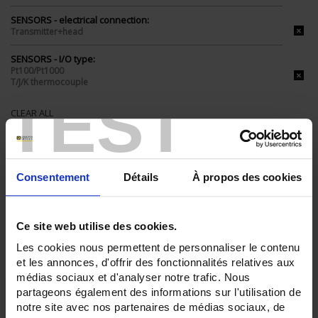
SENSORS - electrical connection:
Transmitter+head
SENSORS - I/O type:
Pt100/Pt1000
T/J/K thermocouple
TEST
CLEAR ALL
Shop By
Consentement
Détails
À propos des cookies
Ce site web utilise des cookies.
Set Ascending Direction
3 item(s)
Sort By
Show
Les cookies nous permettent de personnaliser le contenu
et les annonces, d'offrir des fonctionnalités relatives aux
médias sociaux et d'analyser notre trafic. Nous
partageons également des informations sur l'utilisation de
notre site avec nos partenaires de médias sociaux, de