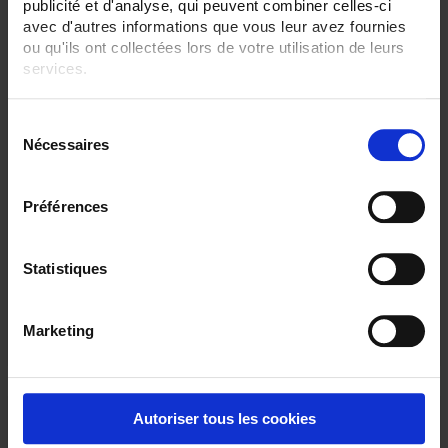
publicité et d'analyse, qui peuvent combiner celles-ci
avec d'autres informations que vous leur avez fournies
ou qu'ils ont collectées lors de votre utilisation de leurs
services.
Pour en savoir plus, veuillez consulter notre
politique de
S
confidentialité
.
Nécessaires
é
l
ENVIRONMENTAL SENSORS OUTPUT BY HEAD
e
Préférences
SA3
Ambient Pt100 probe
with IP65 connecting head
c
t
i
Statistiques
o
n
Marketing
d
u
c
o
Autoriser tous les cookies
n