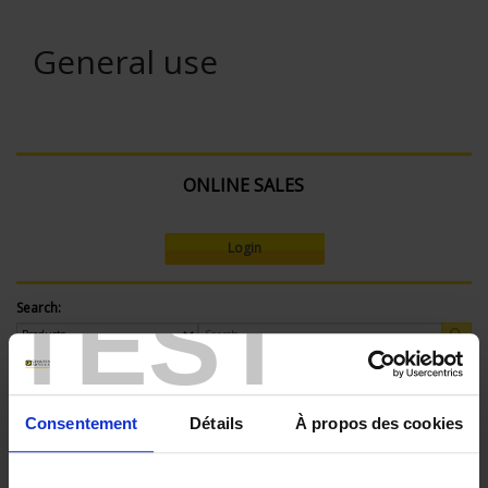
General use
ONLINE SALES
Login
TEST
Search:
Currently Shopping by:
Consentement
Détails
À propos des cookies
SENSORS - applications:
Surface temperature