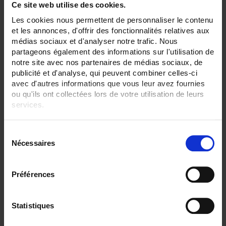
Ce site web utilise des cookies.
SENSORS - mechanical mounting:
Les cookies nous permettent de personnaliser le contenu
None
et les annonces, d'offrir des fonctionnalités relatives aux
médias sociaux et d'analyser notre trafic. Nous
SENSORS - measurement range:
TC J 720 °C maxi
partageons également des informations sur l'utilisation de
TC K 1100 °C maxi
notre site avec nos partenaires de médias sociaux, de
publicité et d'analyse, qui peuvent combiner celles-ci
SENSORS - no. of measuring points:
avec d'autres informations que vous leur avez fournies
1 (simple)
ou qu'ils ont collectées lors de votre utilisation de leurs
services.
SENSORS - protector:
None
Pour en savoir plus, veuillez consulter notre
politique de
SENSORS - electrical connection:
S
confidentialité
.
Connector
Nécessaires
é
Bare wires
l
SENSORS - I/O type:
e
Préférences
S/R/B thermocouple
c
T/J/K thermocouple
t
i
Statistiques
CLEAR ALL
o