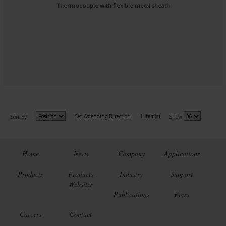
Thermocouple with flexible metal sheath
Set Ascending Direction
1 item(s)
Sort By
Show
Home
News
Company
Applications
Products
Products
Industry
Support
Websites
Publications
Press
Careers
Contact