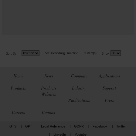
Set Ascending Direction
1 item(s)
Sort By
Show
Home
News
Company
Applications
Products
Products
Industry
Support
Websites
Publications
Press
Careers
Contact
GTS
GPT
Legal Reference
GDPR
Facebook
Twitter
LinkedIn
Youtube