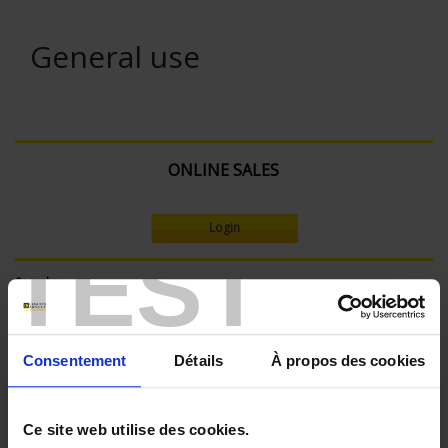
General use
ONLINE SALES
Login
TEST
Search:
Consentement
Détails
À propos des cookies
Currently Shopping by:
SENSORS - applications:
Ce site web utilise des cookies.
Surface temperature