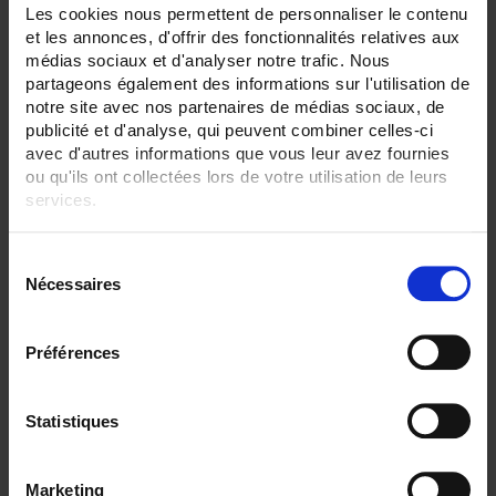
Les cookies nous permettent de personnaliser le contenu
SENSORS - mechanical mounting:
et les annonces, d'offrir des fonctionnalités relatives aux
None
médias sociaux et d'analyser notre trafic. Nous
partageons également des informations sur l'utilisation de
SENSORS - measurement range:
notre site avec nos partenaires de médias sociaux, de
TC K 1100 °C maxi
TC T 350 °C maxi
publicité et d'analyse, qui peuvent combiner celles-ci
avec d'autres informations que vous leur avez fournies
SENSORS - protector:
ou qu'ils ont collectées lors de votre utilisation de leurs
None
services.
SENSORS - electrical connection:
Pour en savoir plus, veuillez consulter notre
politique de
Connector
S
Bare wires
confidentialité
.
Nécessaires
é
SENSORS - I/O type:
l
S/R/B thermocouple
e
T/J/K thermocouple
Préférences
c
CLEAR ALL
t
i
Statistiques
o
n
Shop By
Marketing