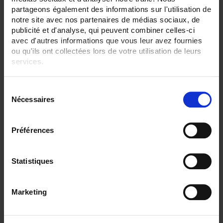
partageons également des informations sur l'utilisation de
SENSORS - mechanical mounting:
notre site avec nos partenaires de médias sociaux, de
Plate
publicité et d'analyse, qui peuvent combiner celles-ci
avec d'autres informations que vous leur avez fournies
SENSORS - no. of measuring points:
1 (simple)
ou qu'ils ont collectées lors de votre utilisation de leurs
services.
CLEAR ALL
Pour en savoir plus, veuillez consulter notre
politique de
S
confidentialité
.
Nécessaires
é
Shop By
l
e
Préférences
c
t
Set Descending Direction
Sort By
i
Statistiques
o
1 item(s)
Show
n
Marketing
d
u
c