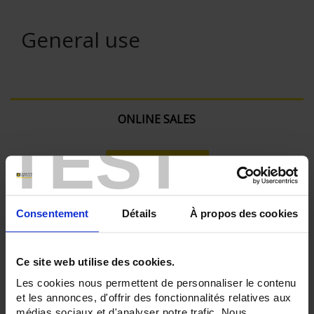
General use
ONLINE SALES
TEST
Login
Search:
Consentement
Détails
À propos des cookies
Currently Shopping by:
Ce site web utilise des cookies.
Les cookies nous permettent de personnaliser le contenu
SENSORS - applications:
et les annonces, d'offrir des fonctionnalités relatives aux
Surface temperature
médias sociaux et d'analyser notre trafic. Nous