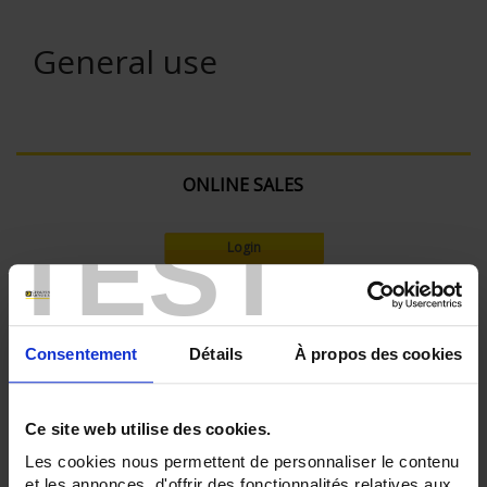
General use
ONLINE SALES
TEST
Login
Search:
Consentement
Détails
À propos des cookies
Currently Shopping by:
Ce site web utilise des cookies.
SENSORS - applications:
Les cookies nous permettent de personnaliser le contenu
Surface temperature
et les annonces, d'offrir des fonctionnalités relatives aux