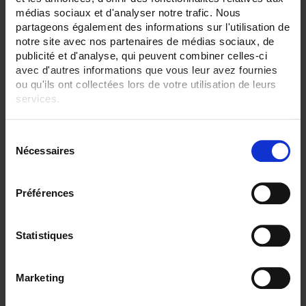
médias sociaux et d'analyser notre trafic. Nous
SENSORS - measurement range:
partageons également des informations sur l'utilisation de
TC K 1100 °C maxi
notre site avec nos partenaires de médias sociaux, de
publicité et d'analyse, qui peuvent combiner celles-ci
SENSORS - protector:
None
avec d'autres informations que vous leur avez fournies
ou qu'ils ont collectées lors de votre utilisation de leurs
SENSORS - electrical connection:
services.
Connector
Bare wires
Pour en savoir plus, veuillez consulter notre
politique de
S
confidentialité
.
SENSORS - I/O type:
Nécessaires
é
S/R/B thermocouple
T/J/K thermocouple
l
e
Préférences
CLEAR ALL
c
t
i
Statistiques
Shop By
o
n
Marketing
d
u