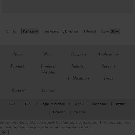
Set Ascending Direction
1 item(s)
Sort By
Show
Home
News
Company
Applications
Products
Products
Industry
Support
Websites
Publications
Press
Careers
Contact
GTS
GPT
Legal Reference
GDPR
Facebook
Twitter
LinkedIn
Youtube
Ce site utilise des cookies pour recueillir les informations de navigation. En le parcourant, vous
autorisez le présent site à recueillir vos informations de navigation.
Ok