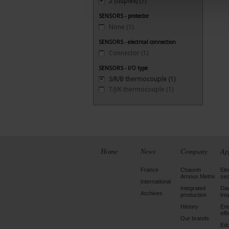
2 (duplex)
(1)
SENSORS - protector
None
(1)
SENSORS - electrical connection
Connector
(1)
SENSORS - I/O type
S/R/B thermocouple
(1)
T/J/K thermocouple
(1)
Home
News
Company
Ap
France
Chauvin
Ele
Arnoux Metrix
sec
International
Integrated
Dia
Archives
production
Ins
History
En
eff
Our brands
Edu