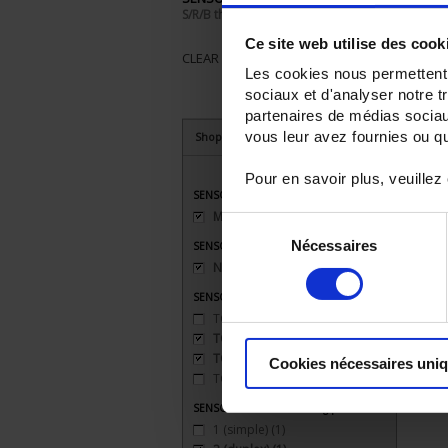
S/R/B thermocouple
Ce site web utilise des cook
CLEAR ALL
Les cookies nous permettent d
sociaux et d'analyser notre t
partenaires de médias sociaux
vous leur avez fournies ou qu'
Shop By
Pour en savoir plus, veuillez
SENSORS - connector type
Miniature
(1)
Sélection
Nécessaires
du
SENSORS - mechanical mounting
None
(1)
consentement
SENSORS - measurement range
TC J 720 °C maxi
(1)
TC K 1100 °C maxi
(1)
TC S 1500 °C maxi
(1)
Cookies nécessaires uni
TC T 350 °C maxi
(1)
SENSORS - no. of measuring points
1 (simple)
(1)