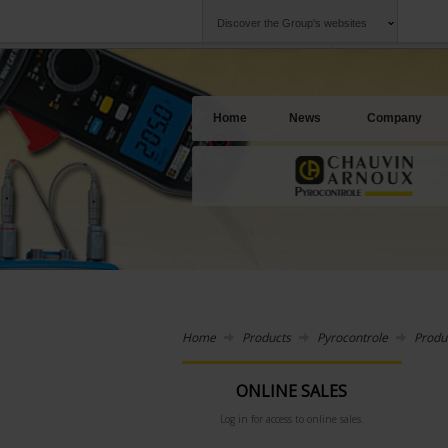
Discover the Group's websites
Group
Companies
Chauvin Arnoux
An offering to se
Home
News
Company
Home
Products
Pyrocontrole
Produ
ONLINE SALES
Log in for access to online sales.