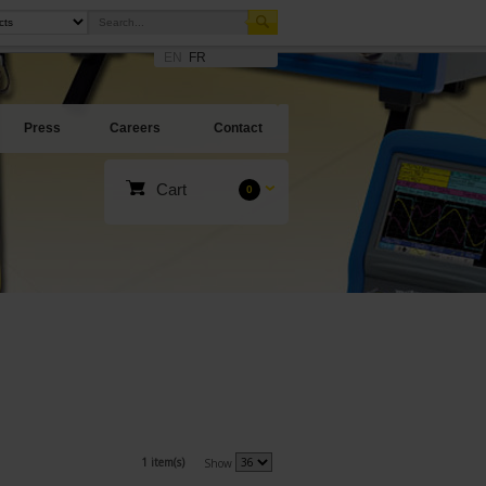
EN
FR
Press
Careers
Contact
Cart
0
1 item(s)
Show