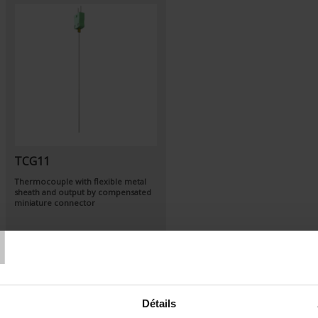
TCG11
Thermocouple with flexible metal
sheath and output by compensated
miniature connector
T
Détails
Set Descending Direction
Sort By