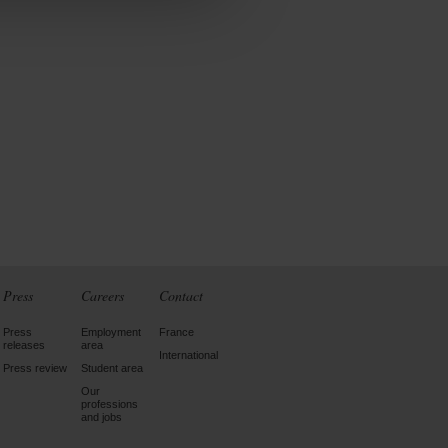
Press
Careers
Contact
Press
Employment
France
releases
area
International
Press review
Student area
Our
professions
and jobs