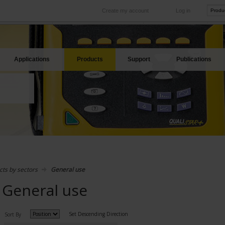
Create my account
Log in
International
Product sites
rve your needs
Our subsidiaries abroad
Our best offers
Applications
Products
Support
Publications
cts by sectors
General use
General use
Set Descending Direction
Sort By