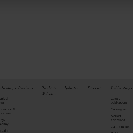
plications
Products
Products
Industry
Support
Publications
Websites
ctrical
Latest
tor
publications
gnostics &
Catalogues
pections
Market
ergy
selections
iciency
Case studies
cation