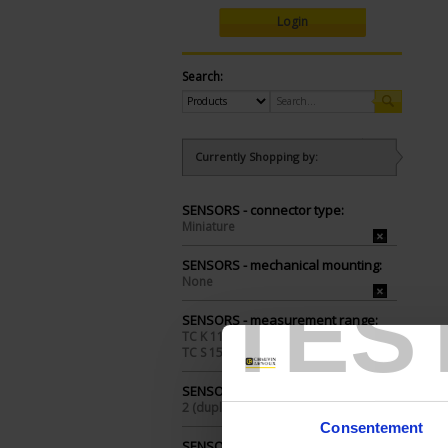
Login
Search:
Currently Shopping by:
SENSORS - connector type:
Miniature
SENSORS - mechanical mounting:
None
TES
SENSORS - measurement range:
TC K 1100 °C maxi
TC S 1500 °C maxi
SENSORS - no. of measuring points:
2 (duplex)
Consentement
SENSORS - I/O type: