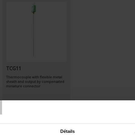
TCG11
Thermocouple with flexible metal
sheath and output by compensated
miniature connector
T
Détails
Set Descending Direction
Sort By