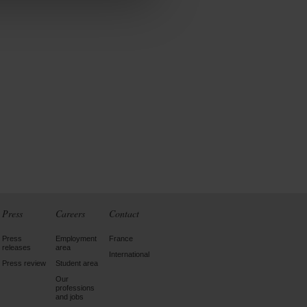
Press
Careers
Contact
Press
Employment
France
releases
area
International
Press review
Student area
Our
professions
and jobs