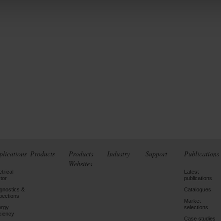
plications
Products
Products
Industry
Support
Publications
Websites
ctrical
Latest
tor
publications
gnostics &
Catalogues
pections
Market
ergy
selections
iciency
Case studies