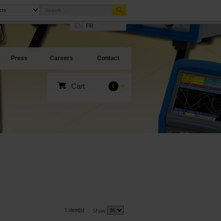
EN
FR
Press
Careers
Contact
Cart
0
1 item(s)
Show