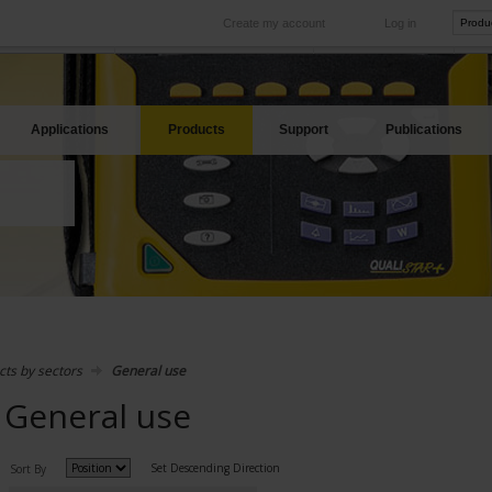
Create my account
Log in
International
Product sites
rve your needs
Our subsidiaries abroad
Our best offers
Applications
Products
Support
Publications
cts by sectors
General use
General use
Set Descending Direction
Sort By