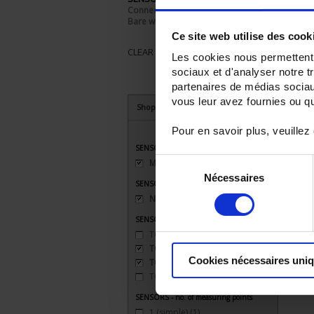
Connector
Bare wires
Ce site web utilise des cook
CLEAR ALL
Les cookies nous permettent d
sociaux et d'analyser notre t
partenaires de médias sociaux
vous leur avez fournies ou qu'
Shop By
Pour en savoir plus, veuillez
SENSORS - connector type
Sélection
Miniature
(1)
Nécessaires
du
SENSORS - mechanical mounting
consentement
None
(1)
SENSORS - measurement range
TC J 720 °C maxi
(1)
TC K 1100 °C maxi
(1)
Cookies nécessaires uni
TC S 1500 °C maxi
(1)
TC T 350 °C maxi
(1)
SENSORS - no. of measuring points
1 (simple)
(1)