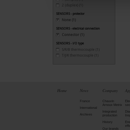
2 (duplex)
(1)
SENSORS - protector
None
(1)
SENSORS - electrical connection
Connector
(1)
SENSORS - I/O type
S/R/B thermocouple
(1)
T/J/K thermocouple
(1)
Home
News
Company
Ap
France
Chauvin
Ele
Arnoux Metrix
sec
International
Integrated
Dia
Archives
production
Ins
History
En
eff
Our brands