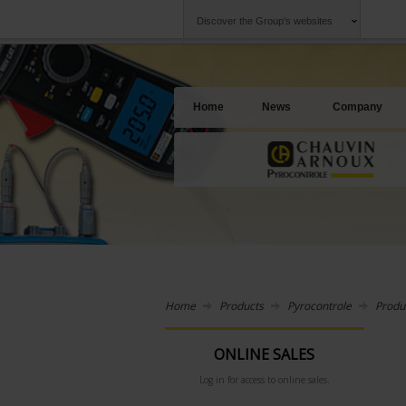
Discover the Group's websites
Group
Companies
Chauvin Arnoux
An offering to se
Home
News
Company
Home
Products
Pyrocontrole
Produ
ONLINE SALES
Log in for access to online sales.