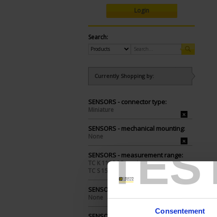
Login
Search:
Currently Shopping by:
SENSORS - connector type:
Miniature
SENSORS - mechanical mounting:
None
TES
SENSORS - measurement range:
TC K 1100 °C maxi
TC S 1500 °C maxi
SENSORS - protector:
None
Consentement
SENSORS - electrical connection: