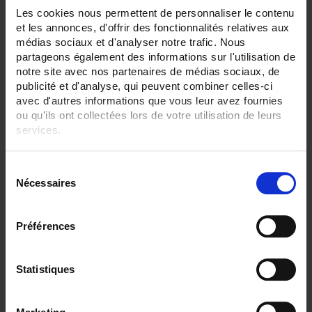
Les cookies nous permettent de personnaliser le contenu
SENSORS - mechanical mounting:
et les annonces, d'offrir des fonctionnalités relatives aux
None
médias sociaux et d'analyser notre trafic. Nous
partageons également des informations sur l'utilisation de
SENSORS - measurement range:
TC S 1500 °C maxi
notre site avec nos partenaires de médias sociaux, de
TC T 350 °C maxi
publicité et d'analyse, qui peuvent combiner celles-ci
avec d'autres informations que vous leur avez fournies
SENSORS - no. of measuring points:
ou qu'ils ont collectées lors de votre utilisation de leurs
2 (duplex)
services.
SENSORS - electrical connection:
Connector
Pour en savoir plus, veuillez consulter notre
politique de
S
confidentialité
.
Nécessaires
é
CLEAR ALL
l
e
Préférences
c
Shop By
t
i
Statistiques
o
n
Set Descending Direction
Sort By