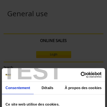
General use
ONLINE SALES
Login
TEST
Search:
Currently Shopping by:
Consentement
Détails
À propos des cookies
SENSORS - connector type:
Ce site web utilise des cookies.
Miniature