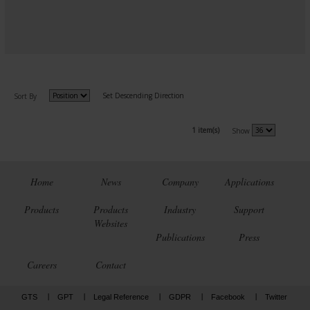
Set Descending Direction
Sort By
1 item(s)
Show
Home
News
Company
Applications
Products
Products
Industry
Support
Websites
Publications
Press
Careers
Contact
GTS
GPT
Legal Reference
GDPR
Facebook
Twitter