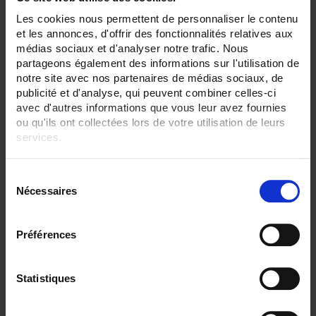
Les cookies nous permettent de personnaliser le contenu
SENSORS - measurement range:
TC K 1100 °C maxi
et les annonces, d'offrir des fonctionnalités relatives aux
TC S 1500 °C maxi
médias sociaux et d'analyser notre trafic. Nous
partageons également des informations sur l'utilisation de
SENSORS - no. of measuring points:
notre site avec nos partenaires de médias sociaux, de
1 (simple)
publicité et d'analyse, qui peuvent combiner celles-ci
avec d'autres informations que vous leur avez fournies
SENSORS - protector:
None
ou qu'ils ont collectées lors de votre utilisation de leurs
services.
SENSORS - electrical connection:
Connector
Pour en savoir plus, veuillez consulter notre
politique de
Bare wires
S
confidentialité
.
Nécessaires
é
CLEAR ALL
l
e
Préférences
c
Shop By
t
i
Statistiques
o
n