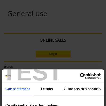
General use
ONLINE SALES
Login
TEST
Search:
Currently Shopping by:
Consentement
Détails
À propos des cookies
SENSORS - connector type:
Miniature
Ce site web utilise des cookies.