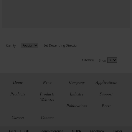
Set Descending Direction
Sort By
1 item(s)
Show
Home
News
Company
Applications
Products
Products
Industry
Support
Websites
Publications
Press
Careers
Contact
GTS
GPT
Legal Reference
GDPR
Facebook
Twitter