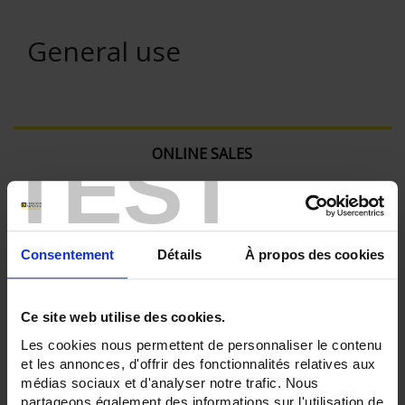
General use
TEST
ONLINE SALES
Login
Consentement
Détails
À propos des cookies
Search:
Ce site web utilise des cookies.
Currently Shopping by:
Les cookies nous permettent de personnaliser le contenu
et les annonces, d'offrir des fonctionnalités relatives aux
SENSORS - connector type:
médias sociaux et d'analyser notre trafic. Nous
Miniature
partageons également des informations sur l'utilisation de