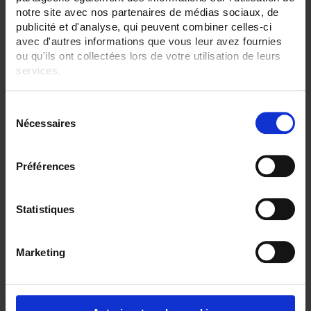
notre site avec nos partenaires de médias sociaux, de
SENSORS - measurement range:
publicité et d'analyse, qui peuvent combiner celles-ci
TC K 1100 °C maxi
avec d'autres informations que vous leur avez fournies
ou qu'ils ont collectées lors de votre utilisation de leurs
SENSORS - no. of measuring points:
2 (duplex)
services.
SENSORS - I/O type:
Pour en savoir plus, veuillez consulter notre
politique de
T/J/K thermocouple
S
confidentialité
.
Nécessaires
é
CLEAR ALL
l
e
Préférences
c
Shop By
t
i
Statistiques
o
n
Marketing
Set Ascending Direction
1 item(s)
Sort By
Show
d
u
c
o