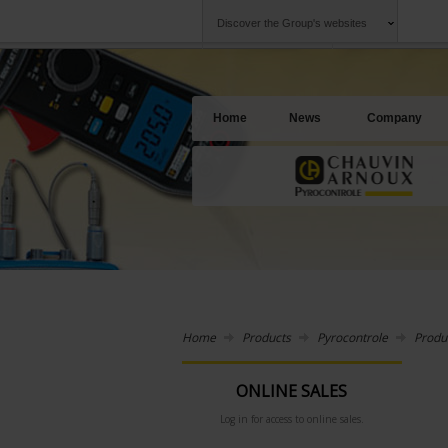
Discover the Group's websites
Group
Companies
Chauvin Arnoux
An offering to se
Home
News
Company
Home
Products
Pyrocontrole
Produ
ONLINE SALES
Log in for access to online sales.