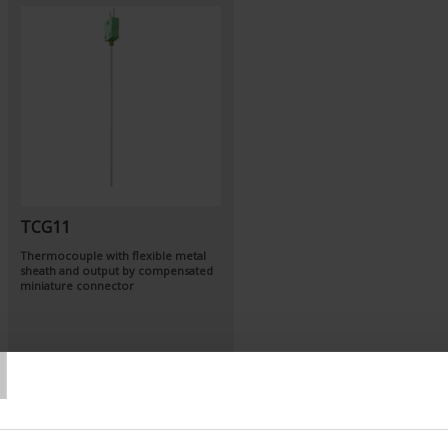
TCG11
Thermocouple with flexible metal
sheath and output by compensated
miniature connector
T
Set Ascending Direction
Sort By