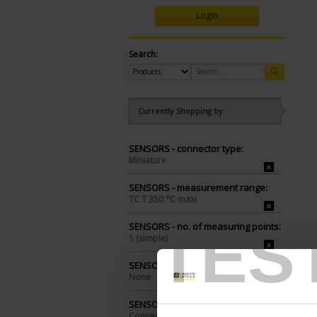
Login
Search:
Currently Shopping by:
SENSORS - connector type:
Miniature
SENSORS - measurement range:
TC T 350 °C maxi
TES
SENSORS - no. of measuring points:
1 (simple)
SENSORS - protector:
None
SENSORS - electrical connection:
Connector