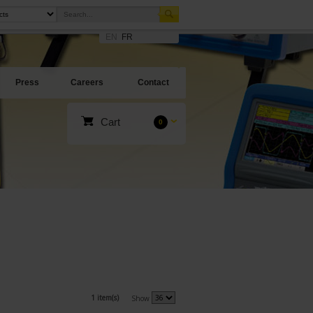
EN
FR
Press
Careers
Contact
Cart
0
1 item(s)
Show