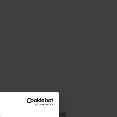
1 item(s)
Show