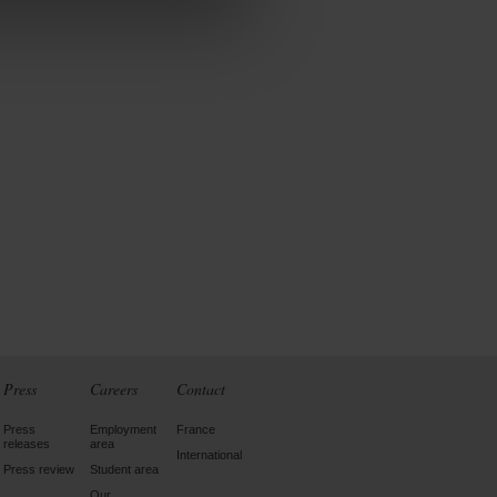
Press
Careers
Contact
Press
Employment
France
releases
area
International
Press review
Student area
Our