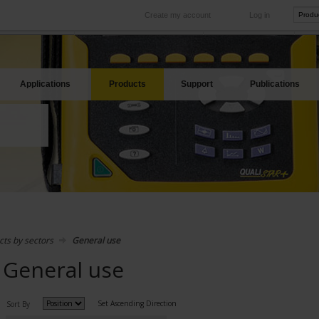
Create my account
Log in
International
Product sites
rve your needs
Our subsidiaries abroad
Our best offers
Applications
Products
Support
Publications
cts by sectors
General use
General use
Set Ascending Direction
Sort By