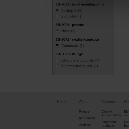
SENSORS - no. of measuring points
1 (simple)
(1)
2 (duplex)
(1)
SENSORS - protector
None
(1)
SENSORS - electrical connection
Connector
(1)
SENSORS - I/O type
S/R/B thermocouple
(1)
T/J/K thermocouple
(1)
Home
News
Company
Ap
France
Chauvin
Ele
Arnoux Metrix
sec
International
Integrated
Dia
Archives
production
Ins