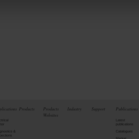
plications
Products
Products
Industry
Support
Publications
Websites
ctrical
Latest
tor
publications
gnostics &
Catalogues
pections
Market