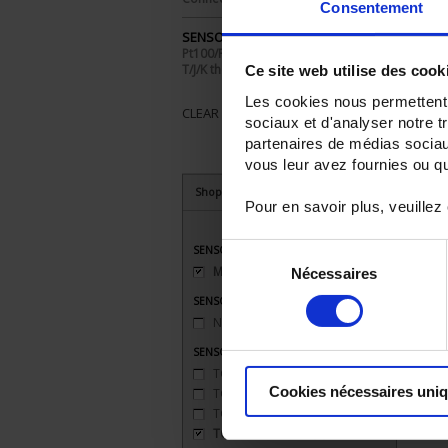
Consentement
SENSORS - I/O type:
Pt100/Pt1000
T/J/K thermocouple
Ce site web utilise des cook
Les cookies nous permettent d
CLEAR ALL
sociaux et d'analyser notre t
partenaires de médias sociaux
vous leur avez fournies ou qu'
Shop By
Pour en savoir plus, veuillez
Sélection
SENSORS - connector type
Miniature
(1)
Nécessaires
du
consentement
SENSORS - mechanical mounting
None
(1)
SENSORS - measurement range
TC J 720 °C maxi
(1)
Cookies nécessaires uni
TC K 1100 °C maxi
(1)
TC S 1500 °C maxi
(1)
TC T 350 °C maxi
(1)