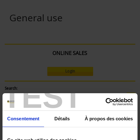
General use
ONLINE SALES
Login
TEST
Search:
Currently Shopping by:
Consentement
Détails
À propos des cookies
SENSORS - mechanical mounting:
Bracket