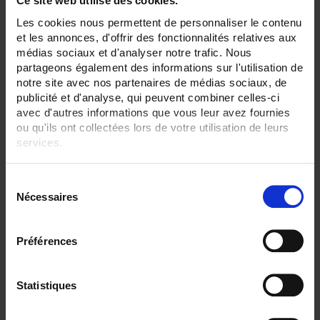
Ce site web utilise des cookies.
None
Plate
Les cookies nous permettent de personnaliser le contenu
Watertight compression fitting
et les annonces, d'offrir des fonctionnalités relatives aux
médias sociaux et d'analyser notre trafic. Nous
SENSORS - measurement range:
TC J 720 °C maxi
partageons également des informations sur l'utilisation de
TC S 1500 °C maxi
notre site avec nos partenaires de médias sociaux, de
TC T 350 °C maxi
publicité et d'analyse, qui peuvent combiner celles-ci
avec d'autres informations que vous leur avez fournies
SENSORS - no. of measuring points:
ou qu'ils ont collectées lors de votre utilisation de leurs
1 (simple)
services.
SENSORS - I/O type:
Pt100/Pt1000
Pour en savoir plus, veuillez consulter notre
politique de
S/R/B thermocouple
S
confidentialité
.
Nécessaires
é
CLEAR ALL
l
e
Préférences
c
Shop By
t
i
Statistiques
o
n