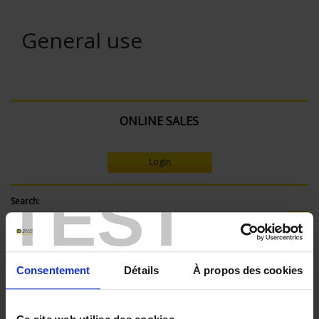
General use
ONLINE SALES
Login
TEST
Search:
Currently Shopping by:
Consentement
Détails
À propos des cookies
SENSORS - mechanical mounting:
Bracket