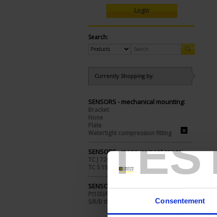
Login
Search:
Currently Shopping by:
SENSORS - mechanical mounting:
Bracket
None
Plate
Watertight compression fitting
TES
SENSORS - measurement range:
TC J 720 °C maxi
TC S 1500 °C maxi
SENSORS - I/O type:
Pt100/Pt1000
Consentement
S/R/B thermocouple