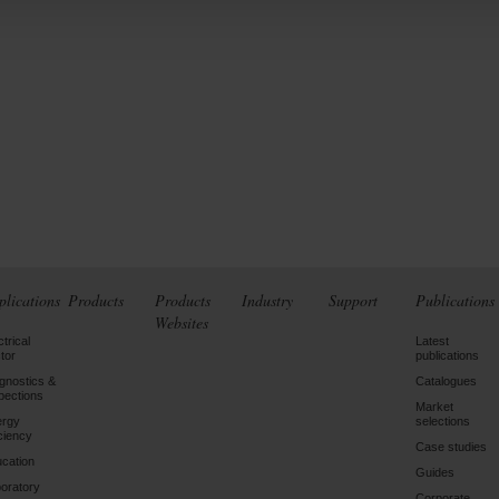
plications
Products
Products
Industry
Support
Publications
Websites
ctrical
Latest
tor
publications
gnostics &
Catalogues
pections
Market
ergy
selections
iciency
Case studies
cation
Guides
oratory
Corporate