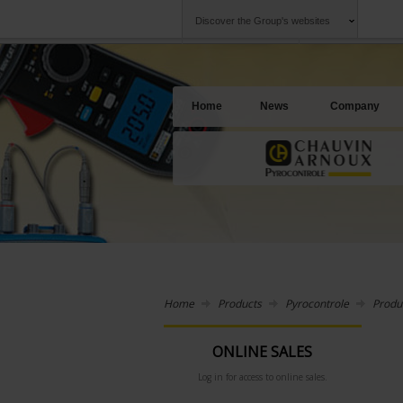
Discover the Group's websites
Group
Companies
Chauvin Arnoux
An offering to se
Home
News
Company
Home
Products
Pyrocontrole
Produ
ONLINE SALES
Log in for access to online sales.