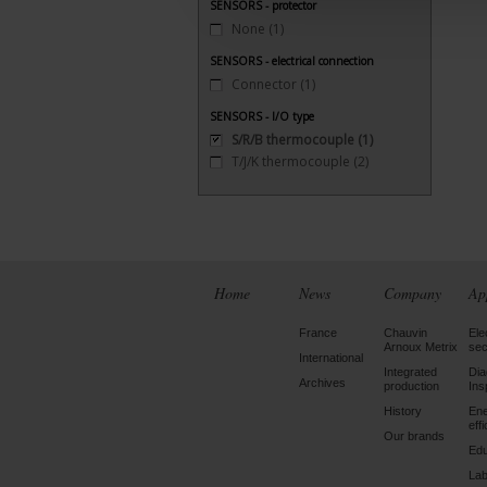
SENSORS - protector
None
(1)
SENSORS - electrical connection
Connector
(1)
SENSORS - I/O type
S/R/B thermocouple
(1)
T/J/K thermocouple
(2)
Home
News
Company
Ap
France
Chauvin
Ele
Arnoux Metrix
sec
International
Integrated
Dia
Archives
production
Ins
History
En
eff
Our brands
Edu
Lab