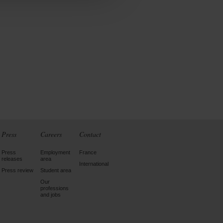
Press
Careers
Contact
Press
Employment
France
releases
area
International
Press review
Student area
Our
professions
and jobs