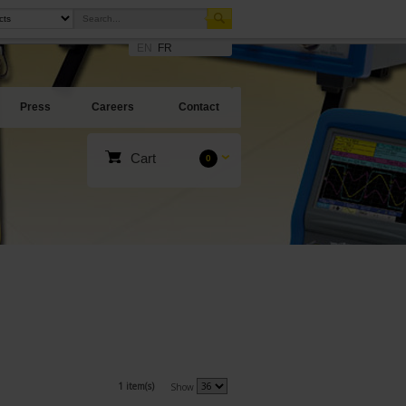
EN
FR
Press
Careers
Contact
Cart
0
1 item(s)
Show