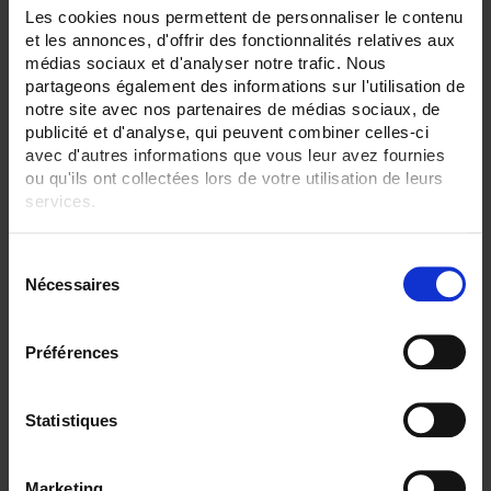
None
Les cookies nous permettent de personnaliser le contenu
Plate
et les annonces, d'offrir des fonctionnalités relatives aux
Watertight compression fitting
médias sociaux et d'analyser notre trafic. Nous
SENSORS - measurement range:
partageons également des informations sur l'utilisation de
TC J 720 °C maxi
notre site avec nos partenaires de médias sociaux, de
publicité et d'analyse, qui peuvent combiner celles-ci
SENSORS - no. of measuring points:
avec d'autres informations que vous leur avez fournies
1 (simple)
ou qu'ils ont collectées lors de votre utilisation de leurs
services.
SENSORS - I/O type:
Pt100/Pt1000
S/R/B thermocouple
Pour en savoir plus, veuillez consulter notre
politique de
S
confidentialité
.
Nécessaires
CLEAR ALL
é
l
e
Préférences
c
Shop By
t
i
Statistiques
o
n
Set Descending Direction
Sort By
Marketing