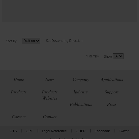
Set Descending Direction
Sort By
1 item(s)
Show
Home
News
Company
Applications
Products
Products
Industry
Support
Websites
Publications
Press
Careers
Contact
GTS
GPT
Legal Reference
GDPR
Facebook
Twitter