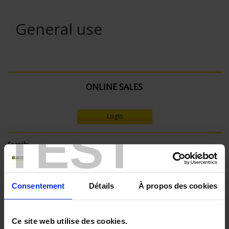
General use
ONLINE SALES
Login
TEST
Search:
Consentement
Détails
À propos des cookies
Currently Shopping by:
SENSORS - mechanical mounting:
Ce site web utilise des cookies.
Bracket