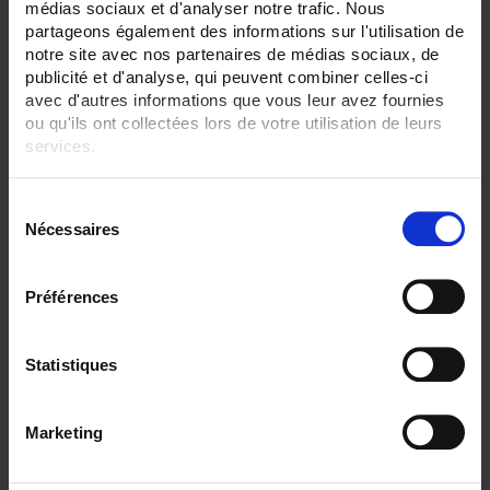
None
médias sociaux et d'analyser notre trafic. Nous
Plate
partageons également des informations sur l'utilisation de
Watertight compression fitting
notre site avec nos partenaires de médias sociaux, de
publicité et d'analyse, qui peuvent combiner celles-ci
SENSORS - measurement range:
avec d'autres informations que vous leur avez fournies
TC S 1500 °C maxi
ou qu'ils ont collectées lors de votre utilisation de leurs
SENSORS - no. of measuring points:
services.
2 (duplex)
Pour en savoir plus, veuillez consulter notre
politique de
SENSORS - I/O type:
S
confidentialité
.
Pt100/Pt1000
Nécessaires
é
S/R/B thermocouple
l
e
CLEAR ALL
Préférences
c
t
i
Statistiques
Shop By
o
n
Marketing
d
u
Set Ascending Direction
1 item(s)
Sort By
Show