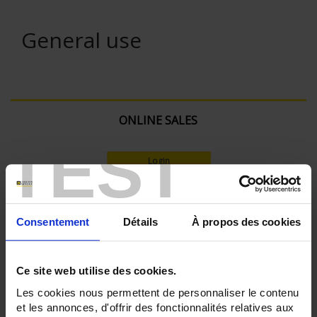
General use
ONLINE SALES
TEST
Login
Search:
Consentement
Détails
À propos des cookies
Currently Shopping by:
Ce site web utilise des cookies.
Les cookies nous permettent de personnaliser le contenu
SENSORS - mechanical mounting:
et les annonces, d'offrir des fonctionnalités relatives aux
Bracket