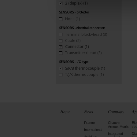
2 (duplex)
(1)
SENSORS - protector
None
(1)
SENSORS - electrical connection
Terminal block+head
(3)
Cable
(2)
Connector
(1)
Transmitter+head
(3)
SENSORS - I/O type
S/R/B thermocouple
(1)
T/J/K thermocouple
(1)
Home
News
Company
Ap
France
Chauvin
Ele
Arnoux Metrix
sec
International
Integrated
Dia
Archives