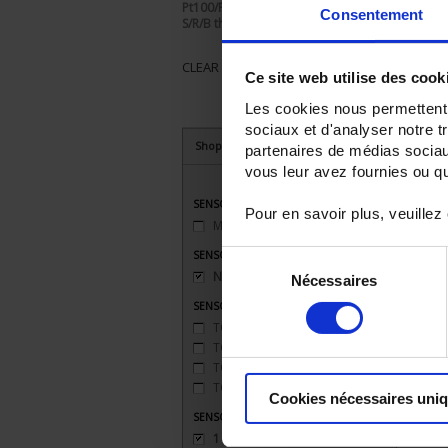
Pt100/Pt1000
Consentement
S/R/B thermocouple
CLEAR ALL
Ce site web utilise des cook
Les cookies nous permettent d
sociaux et d'analyser notre t
Shop By
partenaires de médias sociaux
vous leur avez fournies ou qu'
SENSORS - connector type
Pour en savoir plus, veuillez
Miniature
(1)
SENSORS - mechanical mounting
Sélection
None
(1)
Nécessaires
du
consentement
SENSORS - measurement range
TC J 720 °C maxi
(1)
TC K 1100 °C maxi
(1)
TC S 1500 °C maxi
(1)
TC T 350 °C maxi
(1)
Cookies nécessaires uni
SENSORS - no. of measuring points
1 (simple)
(1)