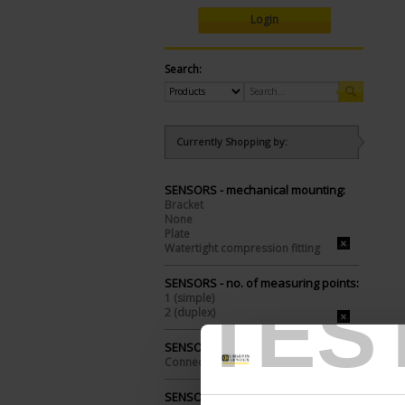
Login
Search:
Currently Shopping by:
SENSORS - mechanical mounting:
Bracket
None
Plate
Watertight compression fitting
SENSORS - no. of measuring points:
TES
1 (simple)
2 (duplex)
SENSORS - electrical connection:
Connector
SENSORS - I/O type: