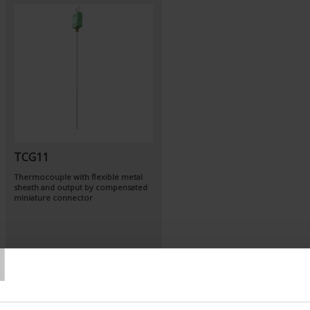
TCG11
Thermocouple with flexible metal
sheath and output by compensated
miniature connector
T
Set Ascending Direction
Sort By