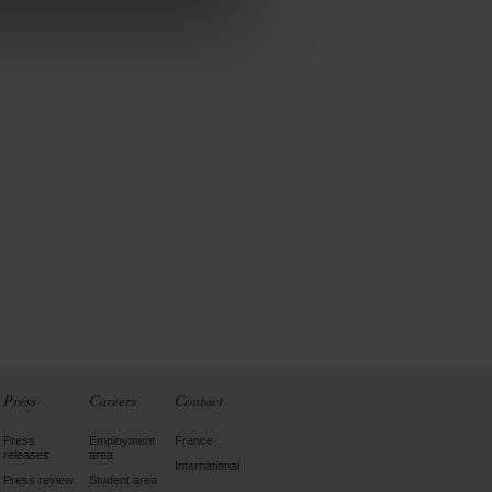
Press
Careers
Contact
Press
Employment
France
releases
area
International
Press review
Student area