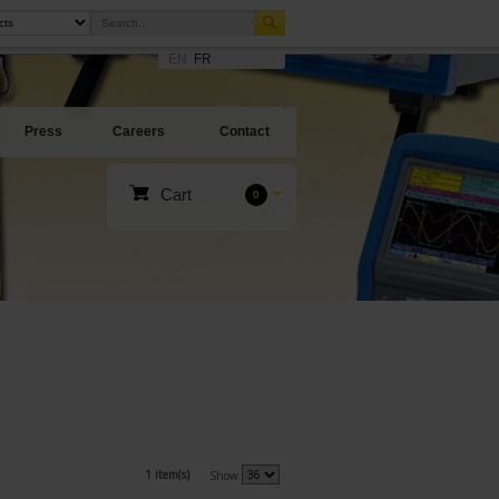
EN
FR
Press
Careers
Contact
Cart
0
1 item(s)
Show