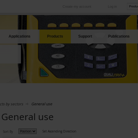
Create my account
Log in
International
Product sites
rve your needs
Our subsidiaries abroad
Our best offers
Applications
Products
Support
Publications
cts by sectors
General use
General use
Set Ascending Direction
Sort By