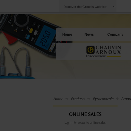
Discover the Group's websites
Group
Companies
Chauvin Arnoux
An offering to se
Home
News
Company
Home
Products
Pyrocontrole
Produ
ONLINE SALES
Log in for access to online sales.