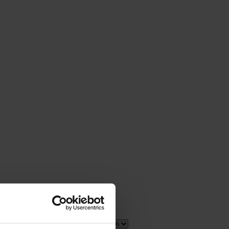
1 item(s)
Show