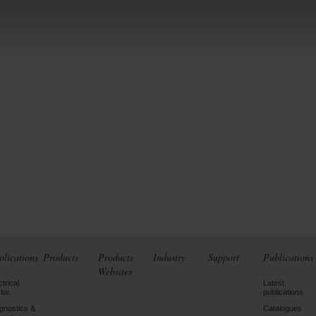
plications
Products
Products
Industry
Support
Publications
Websites
ctrical
Latest
tor
publications
gnostics &
Catalogues