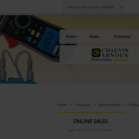
Discover the Group's websites
Group
Companies
Chauvin Arnoux
An offering to se
Home
News
Company
Home
Products
Pyrocontrole
Produ
ONLINE SALES
Log in for access to online sales.