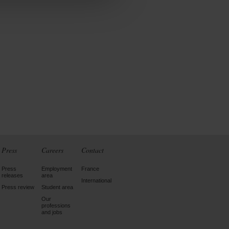
Press
Careers
Contact
Press
Employment
France
releases
area
International
Press review
Student area
Our
professions
and jobs