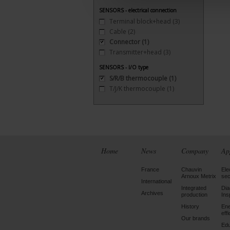
SENSORS - electrical connection
Terminal block+head
(3)
Cable
(2)
Connector
(1)
Transmitter+head
(3)
SENSORS - I/O type
S/R/B thermocouple
(1)
T/J/K thermocouple
(1)
Home
News
Company
Ap
France
Chauvin
Ele
Arnoux Metrix
sec
International
Integrated
Dia
Archives
production
Ins
History
En
eff
Our brands
Edu