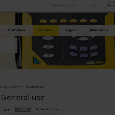
Create my account
Log in
International
Product sites
rve your needs
Our subsidiaries abroad
Our best offers
Applications
Products
Support
Publications
cts by sectors
General use
General use
Set Ascending Direction
Sort By