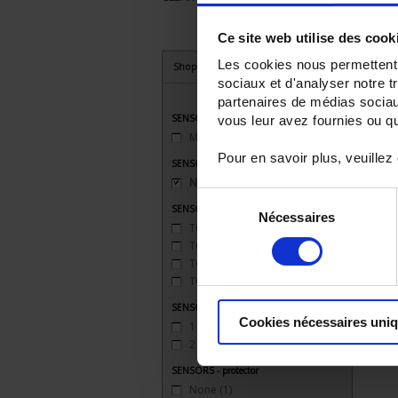
Ce site web utilise des cook
Les cookies nous permettent d
Shop By
sociaux et d'analyser notre t
partenaires de médias sociaux
SENSORS - connector type
vous leur avez fournies ou qu'
Miniature
(1)
Pour en savoir plus, veuillez
SENSORS - mechanical mounting
None
(1)
Sélection
SENSORS - measurement range
Nécessaires
du
TC J 720 °C maxi
(1)
consentement
TC K 1100 °C maxi
(1)
TC S 1500 °C maxi
(1)
TC T 350 °C maxi
(1)
SENSORS - no. of measuring points
Cookies nécessaires uni
1 (simple)
(1)
2 (duplex)
(1)
SENSORS - protector
None
(1)