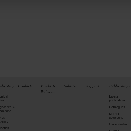
plications
Products
Products
Industry
Support
Publications
Websites
ctrical
Latest
tor
publications
gnostics &
Catalogues
pections
Market
ergy
selections
iciency
Case studies
cation