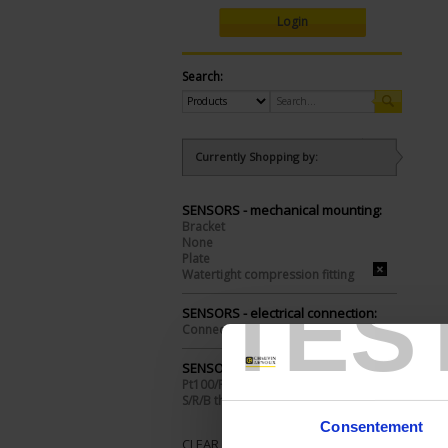
Login
Search:
Currently Shopping by:
SENSORS - mechanical mounting:
Bracket
None
Plate
Watertight compression fitting
TES
SENSORS - electrical connection:
Connector
SENSORS - I/O type:
Pt100/Pt1000
S/R/B thermocouple
Consentement
CLEAR ALL