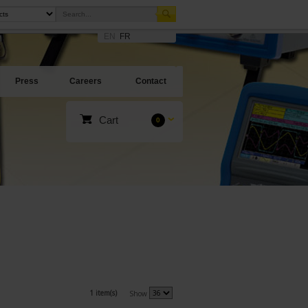
EN
FR
Press
Careers
Contact
Cart
0
1 item(s)
Show