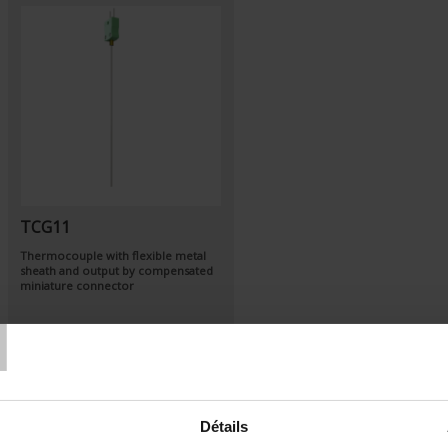
TCG11
Thermocouple with flexible metal
sheath and output by compensated
miniature connector
T
Détails
Set Ascending Direction
Sort By