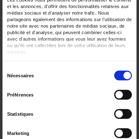
None
et les annonces, d'offrir des fonctionnalités relatives aux
Plate
médias sociaux et d'analyser notre trafic. Nous
SENSORS - measurement range:
partageons également des informations sur l'utilisation de
TC K 1100 °C maxi
notre site avec nos partenaires de médias sociaux, de
publicité et d'analyse, qui peuvent combiner celles-ci
SENSORS - no. of measuring points:
avec d'autres informations que vous leur avez fournies
2 (duplex)
ou qu'ils ont collectées lors de votre utilisation de leurs
services.
SENSORS - protector:
None
Pour en savoir plus, veuillez consulter notre
politique de
S
CLEAR ALL
confidentialité
.
Nécessaires
é
l
e
Préférences
Shop By
c
t
i
Statistiques
o
Set Descending Direction
Sort By
n
Marketing
d
1 item(s)