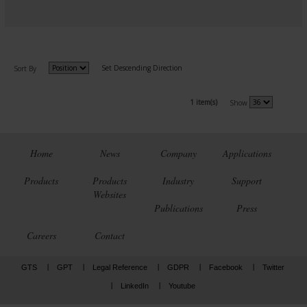
Set Descending Direction
Sort By
1 item(s)
Show
Home
News
Company
Applications
Products
Products
Industry
Support
Websites
Publications
Press
Careers
Contact
GTS
GPT
Legal Reference
GDPR
Facebook
Twitter
LinkedIn
Youtube