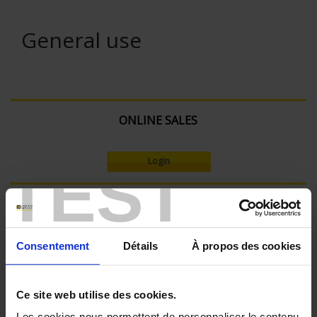
General use
ONLINE SALES
Login
TEST
Search:
Consentement
Détails
À propos des cookies
Currently Shopping by:
Ce site web utilise des cookies.
SENSORS - mechanical mounting:
Bracket
Les cookies nous permettent de personnaliser le contenu