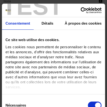
TEST
None
Plate
SENSORS - measurement range:
TC T 350 °C maxi
Consentement
Détails
À propos des cookies
SENSORS - protector:
None
Ce site web utilise des cookies.
CLEAR ALL
Les cookies nous permettent de personnaliser le contenu
et les annonces, d'offrir des fonctionnalités relatives aux
médias sociaux et d'analyser notre trafic. Nous
Shop By
partageons également des informations sur l'utilisation de
notre site avec nos partenaires de médias sociaux, de
publicité et d'analyse, qui peuvent combiner celles-ci
avec d'autres informations que vous leur avez fournies
ou qu'ils ont collectées lors de votre utilisation de leurs
Set Descending Direction
Sort By
services.
2 item(s)
Show
Pour en savoir plus, veuillez consulter notre
politique de
S
confidentialité
.
Nécessaires
é