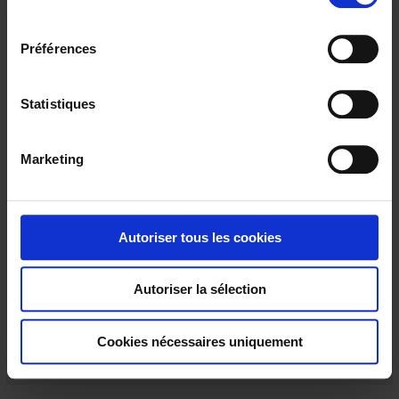
l
e
Préférences
c
t
i
Statistiques
o
n
Marketing
d
u
c
TCG31
o
Autoriser tous les cookies
Thermocouple with flexible metal sheath
n
s
Autoriser la sélection
e
n
t
Cookies nécessaires uniquement
e
m