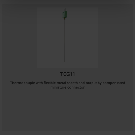
e
n
t
TCG11
Thermocouple with flexible metal sheath and output by compensated
miniature connector