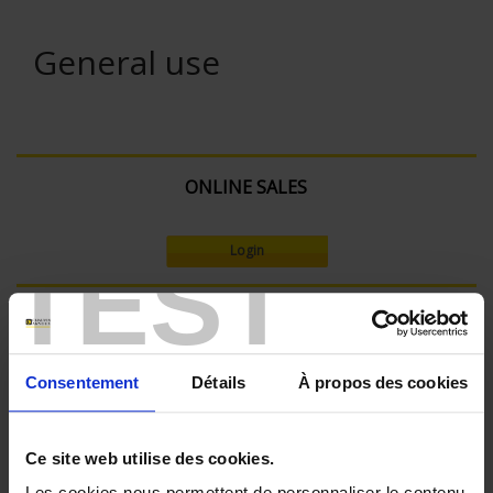
General use
ONLINE SALES
Login
TEST
Search:
Consentement
Détails
À propos des cookies
Currently Shopping by:
Ce site web utilise des cookies.
SENSORS - mechanical mounting:
Bracket
Les cookies nous permettent de personnaliser le contenu