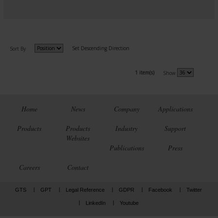
Set Descending Direction
Sort By
1 item(s)
Show
Home
News
Company
Applications
Products
Products
Industry
Support
Websites
Publications
Press
Careers
Contact
GTS
GPT
Legal Reference
GDPR
Facebook
Twitter
LinkedIn
Youtube