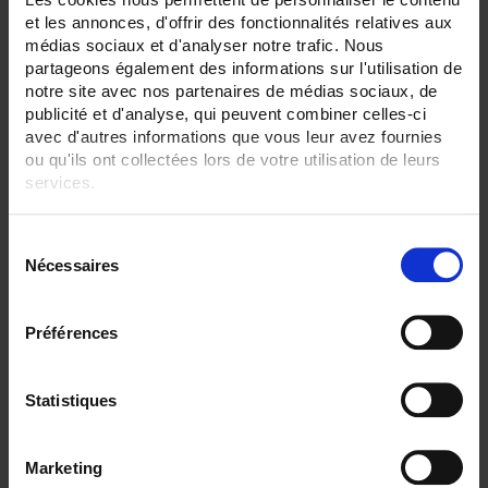
None
et les annonces, d'offrir des fonctionnalités relatives aux
Plate
médias sociaux et d'analyser notre trafic. Nous
SENSORS - no. of measuring points:
partageons également des informations sur l'utilisation de
2 (duplex)
notre site avec nos partenaires de médias sociaux, de
publicité et d'analyse, qui peuvent combiner celles-ci
SENSORS - protector:
avec d'autres informations que vous leur avez fournies
None
ou qu'ils ont collectées lors de votre utilisation de leurs
services.
SENSORS - electrical connection:
Transmitter+head
Pour en savoir plus, veuillez consulter notre
politique de
S
CLEAR ALL
confidentialité
.
Nécessaires
é
l
e
Préférences
Shop By
c
t
i
Statistiques
o
Set Descending Direction
Sort By
n
Marketing
d
1 item(s)