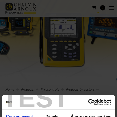
0
TEST
Home
Products
Pyrocontrole
Products by sectors
General use
Consentement
Détails
À propos des cookies