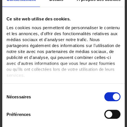
ONLINE SALES
Ce site web utilise des cookies.
Login
Les cookies nous permettent de personnaliser le contenu
et les annonces, d'offrir des fonctionnalités relatives aux
Search:
médias sociaux et d'analyser notre trafic. Nous
partageons également des informations sur l'utilisation de
notre site avec nos partenaires de médias sociaux, de
publicité et d'analyse, qui peuvent combiner celles-ci
Currently Shopping by:
avec d'autres informations que vous leur avez fournies
ou qu'ils ont collectées lors de votre utilisation de leurs
services.
SENSORS - mechanical mounting:
Bracket
Plate
Pour en savoir plus, veuillez consulter notre
politique de
S
Watertight compression fitting
confidentialité
.
Nécessaires
é
SENSORS - measurement range:
l
TC S 1500 °C maxi
e
Préférences
SENSORS - no. of measuring points:
c
1 (simple)
t