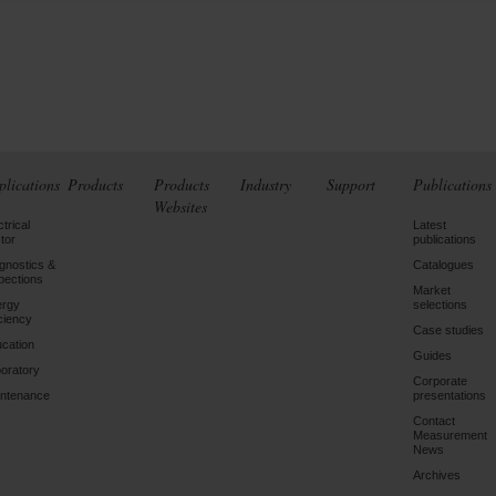
plications
Products
Products
Industry
Support
Publications
Websites
ctrical
Latest
tor
publications
gnostics &
Catalogues
pections
Market
ergy
selections
iciency
Case studies
cation
Guides
oratory
Corporate
ntenance
presentations
Contact
Measurement
News
Archives