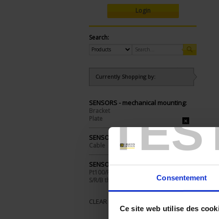
Login
Search:
Currently Shopping by:
SENSORS - mechanical mounting:
TES
Bracket
Plate
SENSORS - electrical connection:
Cable
SENSORS - I/O type:
Pt100/Pt1000
Consentement
S/R/B thermocouple
CLEAR ALL
Ce site web utilise des cook