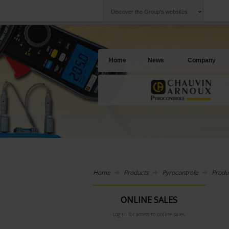
Discover the Group's websites
Group
Companies
Chauvin Arnoux
An offering to se
Home
News
Company
Home
Products
Pyrocontrole
Produ
ONLINE SALES
Log in for access to online sales.