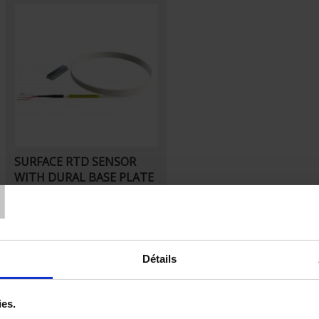
SURFACE RTD SENSOR
T
WITH DURAL BASE PLATE
SS1 Pt100 surface sensor fixed
mounting
Détails
ies.
Set Descending Direction
Sort By