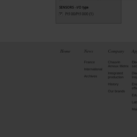
SENSORS - I/O type
Pt100/Pt1000
(1)
Home
News
Company
Ap
France
Chauvin
Ele
Arnoux Metrix
sec
International
Integrated
Dia
Archives
production
Ins
History
En
eff
Our brands
Edu
Lab
Mai