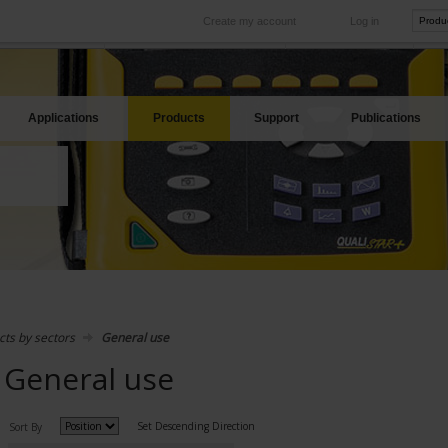
Create my account
Log in
International
Product sites
rve your needs
Our subsidiaries abroad
Our best offers
Applications
Products
Support
Publications
cts by sectors
General use
General use
Set Descending Direction
Sort By