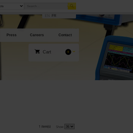
EN
FR
Press
Careers
Contact
Cart
0
1 item(s)
Show