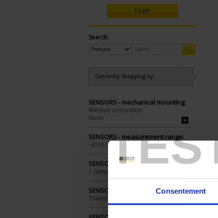
Login
Search:
Currently Shopping by:
SENSORS - mechanical mounting:
Welded connection
None
TES
SENSORS - measurement range:
-40 to 200°C
SENSORS - no. of measuring points:
1 (simple)
SENSORS - electrical connection:
Consentement
Transmitter+head
SENSORS - I/O type: