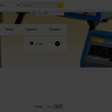
EN
FR
Press
Careers
Contact
Cart
0
1 item(s)
Show