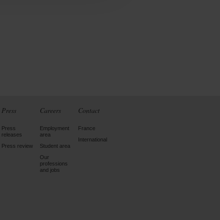
Press
Careers
Contact
Press
Employment
France
releases
area
International
Press review
Student area
Our
professions
and jobs