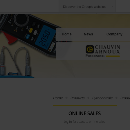
Discover the Group's websites
Group
Companies
Chauvin Arnoux
An offering to se
Home
News
Company
Home
Products
Pyrocontrole
Produ
ONLINE SALES
Log in for access to online sales.