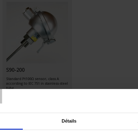
S90-200
T
Standard Pt100Ω sensor, class A
according to IEC 751 in stainless-steel
tube
Output via IP54 connection
headsleeve under headmounting
with G1/2 threaded fitting
Détails
Set Descending Direction
Sort By