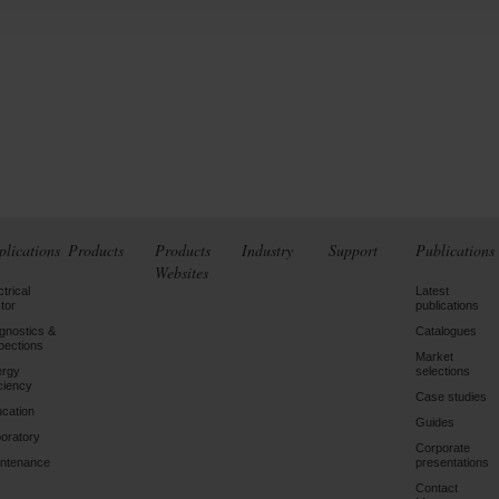
plications
Products
Products
Industry
Support
Publications
Websites
ctrical
Latest
tor
publications
gnostics &
Catalogues
pections
Market
ergy
selections
iciency
Case studies
cation
Guides
oratory
Corporate
ntenance
presentations
Contact