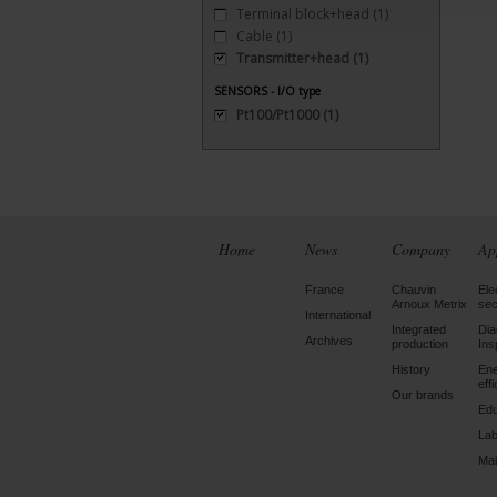
Terminal block+head
(1)
Cable
(1)
Transmitter+head
(1)
SENSORS - I/O type
Pt100/Pt1000
(1)
Home
News
Company
Ap
France
Chauvin
Ele
Arnoux Metrix
sec
International
Integrated
Dia
Archives
production
Ins
History
En
eff
Our brands
Edu
Lab
Mai