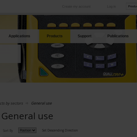
Create my account
Log in
International
Product sites
rve your needs
Our subsidiaries abroad
Our best offers
Applications
Products
Support
Publications
cts by sectors
General use
General use
Set Descending Direction
Sort By