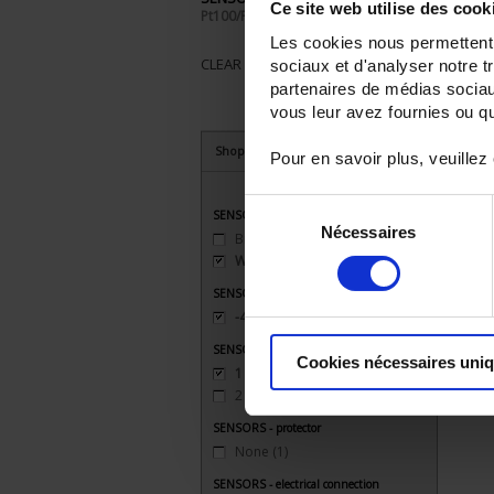
Ce site web utilise des cook
Pt100/Pt1000
Les cookies nous permettent d
CLEAR ALL
sociaux et d'analyser notre t
partenaires de médias sociaux
vous leur avez fournies ou qu'
Shop By
Pour en savoir plus, veuillez
Sélection
SENSORS - mechanical mounting
Nécessaires
du
Bracket
(3)
consentement
Welded connection
(1)
SENSORS - measurement range
-40 to 200°C
(1)
SENSORS - no. of measuring points
Cookies nécessaires uni
1 (simple)
(1)
2 (duplex)
(1)
SENSORS - protector
None
(1)
SENSORS - electrical connection