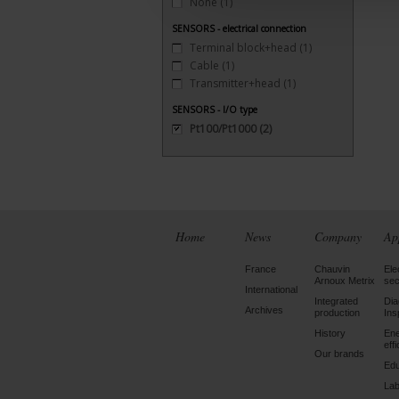
None
(1)
SENSORS - electrical connection
Terminal block+head
(1)
Cable
(1)
Transmitter+head
(1)
SENSORS - I/O type
Pt100/Pt1000
(2)
Home
News
Company
Ap
France
Chauvin
Ele
Arnoux Metrix
sec
International
Integrated
Dia
Archives
production
Ins
History
En
eff
Our brands
Edu
Lab