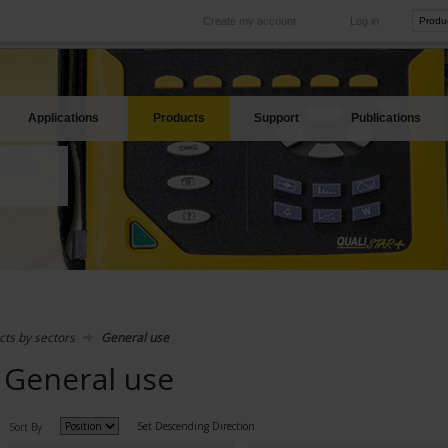
Create my account
Log in
International
Product sites
rve your needs
Our subsidiaries abroad
Our best offers
Applications
Products
Support
Publications
cts by sectors
General use
General use
Set Descending Direction
Sort By