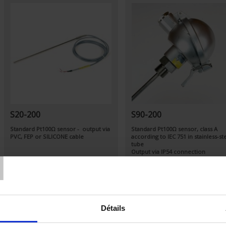
S20-200
S90-200
Standard Pt100Ω sensor - output via
Standard Pt100Ω sensor, class A
PVC, FEP or SILICONE cable
according to IEC 751 in stainless-st
T
tube
Output via IP54 connection
headsleeve under headmounting
with G1/2 threaded fitting
Détails
Set Descending Direction
Sort By