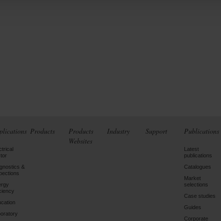
plications
Products
Products
Industry
Support
Publications
Websites
ctrical
Latest
tor
publications
gnostics &
Catalogues
pections
Market
ergy
selections
iciency
Case studies
cation
Guides
oratory
Corporate