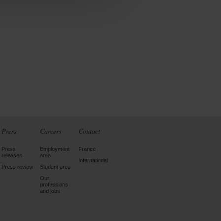
Press
Careers
Contact
Press
Employment
France
releases
area
International
Press review
Student area
Our
professions
and jobs