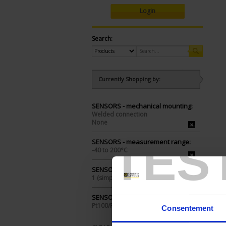
Login
Search:
Currently Shopping by:
SENSORS - mechanical mounting:
Welded connection
None
TES
SENSORS - measurement range:
-40 to 200°C
SENSORS - no. of measuring points:
1 (simple)
SENSORS - I/O type:
Pt100/Pt1000
Consentement