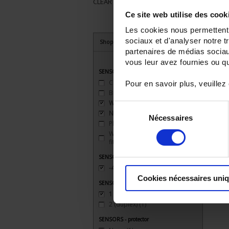
CLEAR ALL
Ce site web utilise des cook
Les cookies nous permettent d
sociaux et d'analyser notre t
Shop By
partenaires de médias sociaux
vous leur avez fournies ou qu'
SENSORS - mechanical mounting
Clip
(1)
Pour en savoir plus, veuillez
Bracket
(3)
Welded connection
(1)
Sélection
None
(1)
Nécessaires
du
Plate
(1)
consentement
Watertight compression
fitting
(1)
SENSORS - measurement range
-40 to 200°C
(2)
Cookies nécessaires uni
SENSORS - no. of measuring points
1 (simple)
(2)
2 (duplex)
(1)
SENSORS - protector