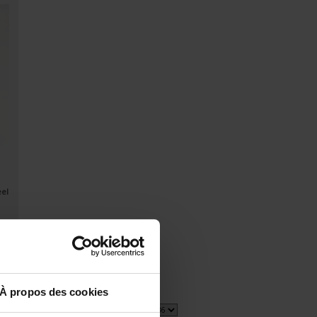
eel
À propos des cookies
2 item(s)
Show