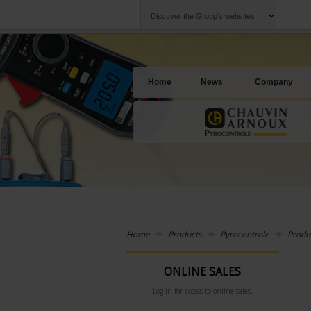
Discover the Group's websites
Group
Companies
Chauvin Arnoux
An offering to se
Home
News
Company
Home
Products
Pyrocontrole
Produ
ONLINE SALES
Log in for access to online sales.