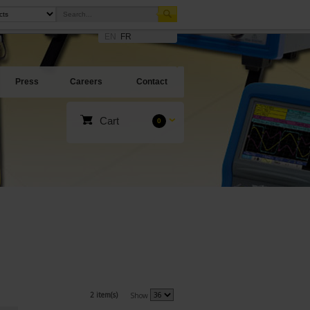
EN
FR
Press
Careers
Contact
Cart
0
2 item(s)
Show