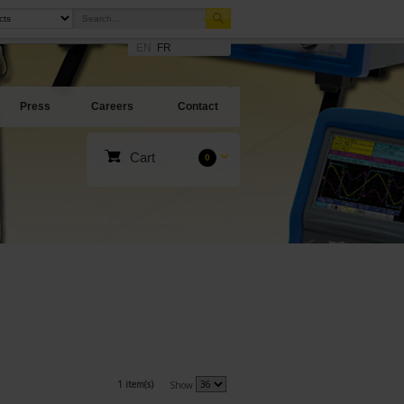
EN
FR
Press
Careers
Contact
Cart
0
1 item(s)
Show