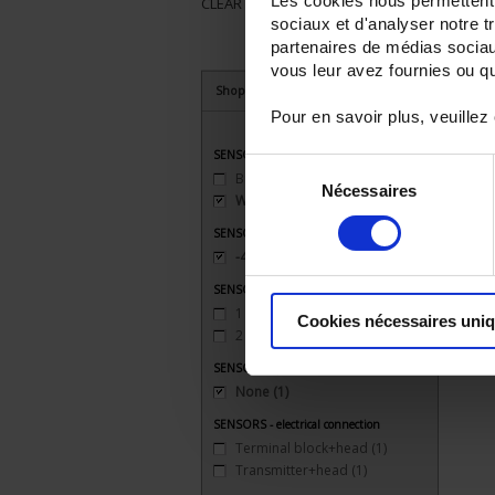
Les cookies nous permettent d
CLEAR ALL
sociaux et d'analyser notre t
partenaires de médias sociaux
vous leur avez fournies ou qu'
Shop By
Pour en savoir plus, veuillez
SENSORS - mechanical mounting
Sélection
Bracket
(3)
Nécessaires
du
Welded connection
(1)
consentement
SENSORS - measurement range
-40 to 200°C
(1)
SENSORS - no. of measuring points
1 (simple)
(1)
Cookies nécessaires uni
2 (duplex)
(1)
SENSORS - protector
None
(1)
SENSORS - electrical connection
Terminal block+head
(1)
Transmitter+head
(1)