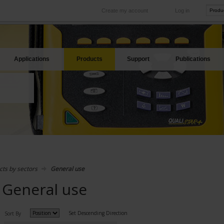
Create my account
Log in
International
Product sites
rve your needs
Our subsidiaries abroad
Our best offers
Applications
Products
Support
Publications
cts by sectors
General use
General use
Set Descending Direction
Sort By