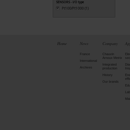
SENSORS - I/O type
Pt100/Pt1000
(1)
Home
News
Company
Ap
France
Chauvin
Ele
Arnoux Metrix
sec
International
Integrated
Dia
Archives
production
Ins
History
En
eff
Our brands
Edu
Lab
Mai