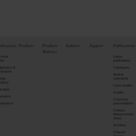
plications
Products
Products
Industry
Support
Publications
Websites
ctrical
Latest
tor
publications
gnostics &
Catalogues
pections
Market
ergy
selections
iciency
Case studies
cation
Guides
oratory
Corporate
ntenance
presentations
Contact
Measurement
News
Archives
Chauvin