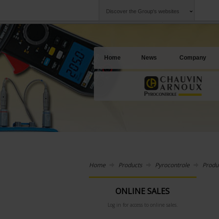
Discover the Group's websites
Group
Companies
Chauvin Arnoux
An offering to se
Home
News
Company
Home
Products
Pyrocontrole
Produ
ONLINE SALES
Log in for access to online sales.