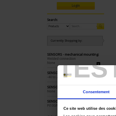
Login
Search:
Currently Shopping by:
SENSORS - mechanical mounting:
TES
Welded connection
None
SENSORS - measurement range:
-40 to 200°C
SENSORS - protector:
None
Consentement
SENSORS - I/O type:
Pt100/Pt1000
Ce site web utilise des cook