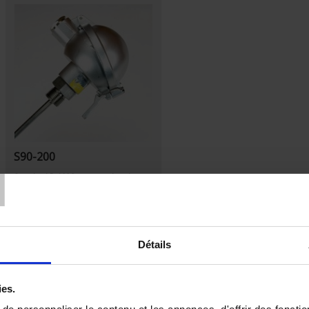
T
S90-200
Standard Pt100Ω sensor, class A
according to IEC 751 in stainless-steel
tube
Output via IP54 connection
headsleeve under headmounting
with G1/2 threaded fitting
Détails
ies.
Set Descending Direction
Sort By