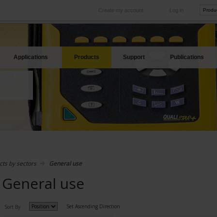
Create my account
Log in
International
Product sites
rve your needs
Our subsidiaries abroad
Our best offers
Applications
Products
Support
Publications
cts by sectors
General use
General use
Set Ascending Direction
Sort By