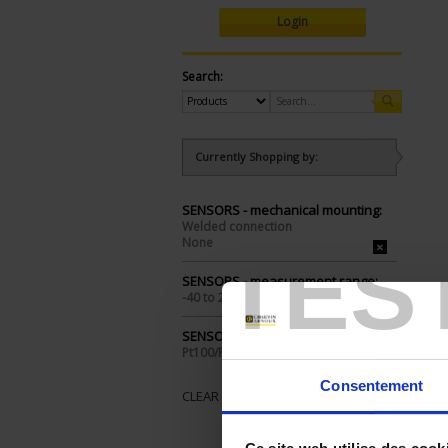
Login
Search:
Currently Shopping by:
SENSORS - mechanical mounting:
Welded connection
None
TES
SENSORS - measurement range:
-40 to 200°C
SENSORS - I/O type:
Pt100/Pt1000
Consentement
CLEAR ALL