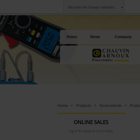
Discover the Group's websites
Group
Companies
Chauvin Arnoux
An offering to se
Home
News
Company
Home
Products
Pyrocontrole
Produ
ONLINE SALES
Log in for access to online sales.