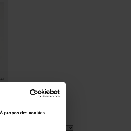
eel
À propos des cookies
2 item(s)
Show