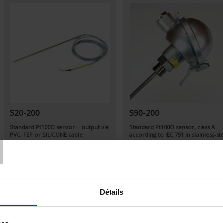
S20-200
S90-200
T
Standard Pt100Ω sensor - output via
Standard Pt100Ω sensor, class A
PVC, FEP or SILICONE cable
according to IEC 751 in stainless-st
tube
Output via IP54 connection
headsleeve under headmounting
with G1/2 threaded fitting
Détails
Set Ascending Direction
Sort By