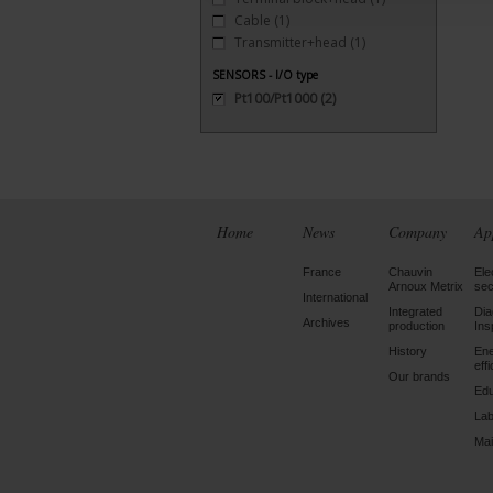
Cable
(1)
Transmitter+head
(1)
SENSORS - I/O type
Pt100/Pt1000
(2)
Home
News
Company
Ap
France
Chauvin
Ele
Arnoux Metrix
sec
International
Integrated
Dia
Archives
production
Ins
History
En
eff
Our brands
Edu
Lab
Mai