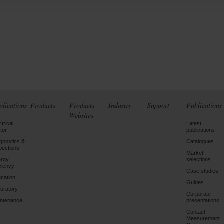
plications
Products
Products
Industry
Support
Publications
Websites
ctrical
Latest
tor
publications
gnostics &
Catalogues
pections
Market
ergy
selections
iciency
Case studies
cation
Guides
oratory
Corporate
ntenance
presentations
Contact
Measurement