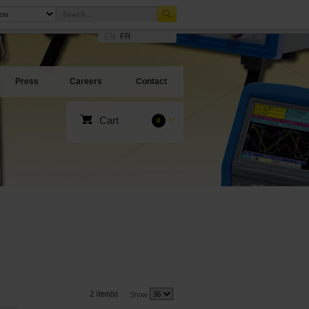
EN
FR
Press
Careers
Contact
Cart
0
2 item(s)
Show