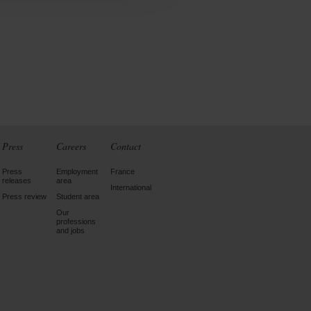
Press
Careers
Contact
Press
Employment
France
releases
area
International
Press review
Student area
Our
professions
and jobs