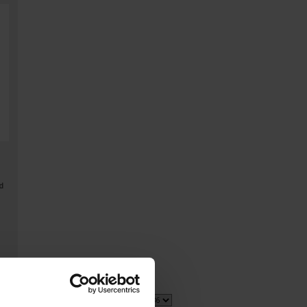
d
2 item(s)
Show