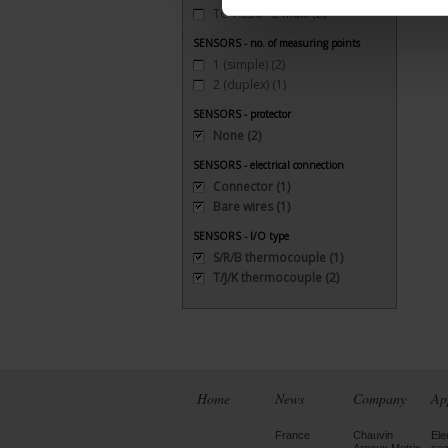
TC T 350 °C maxi
(2)
SENSORS - no. of measuring points
1 (simple)
(2)
2 (duplex)
(1)
SENSORS - protector
None
(2)
SENSORS - electrical connection
Connector
(1)
Bare wires
(1)
SENSORS - I/O type
S/R/B thermocouple
(1)
T/J/K thermocouple
(2)
Home
News
Company
Ap
France
Chauvin
Ele