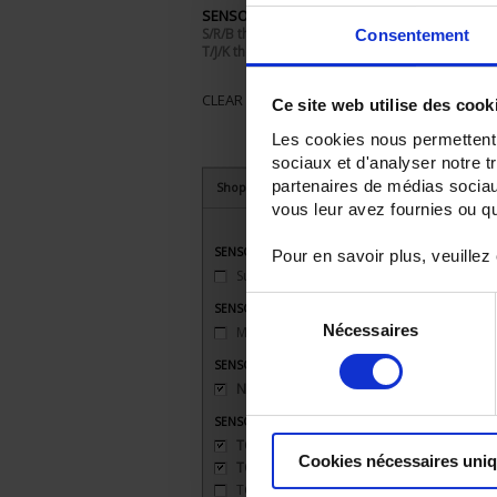
SENSORS - I/O type:
S/R/B thermocouple
Consentement
T/J/K thermocouple
CLEAR ALL
Ce site web utilise des cook
Les cookies nous permettent d
sociaux et d'analyser notre t
partenaires de médias sociaux
Shop By
vous leur avez fournies ou qu'
SENSORS - applications
Pour en savoir plus, veuillez
Surface temperature
(1)
Sélection
SENSORS - connector type
Nécessaires
du
Miniature
(1)
consentement
SENSORS - mechanical mounting
None
(2)
SENSORS - measurement range
TC J 720 °C maxi
(2)
Cookies nécessaires uni
TC K 1100 °C maxi
(2)
TC S 1500 °C maxi
(1)