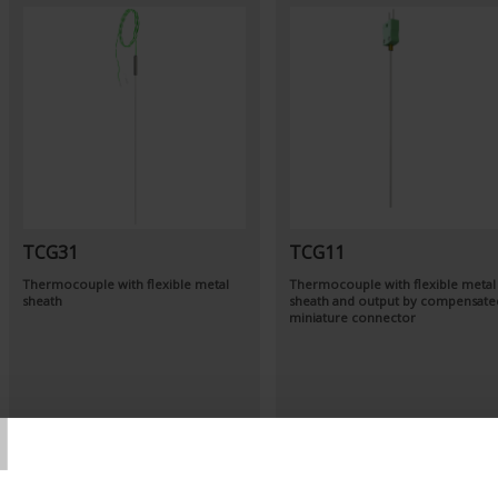
TCG31
TCG11
Thermocouple with flexible metal
Thermocouple with flexible metal
sheath
sheath and output by compensate
miniature connector
T
Set Ascending Direction
Sort By