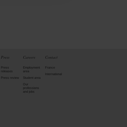
Press
Careers
Contact
Press
Employment
France
releases
area
International
Press review
Student area
Our
professions
and jobs