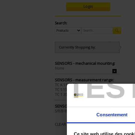
Login
Search:
Currently Shopping by:
SENSORS - mechanical mounting:
None
TES
SENSORS - measurement range:
TC K 1100 °C maxi
TC S 1500 °C maxi
TC T 350 °C maxi
SENSORS - I/O type:
S/R/B thermocouple
Consentement
CLEAR ALL
Ce site web utilise des cook