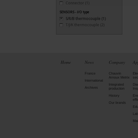
Connector
(1)
SENSORS - I/O type
S/R/B thermocouple
(1)
T/J/K thermocouple
(2)
Home
News
Company
Ap
France
Chauvin
Ele
Arnoux Metrix
sec
International
Integrated
Dia
Archives
production
Ins
History
En
eff
Our brands
Edu
Lab
Mai