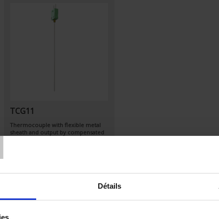
TCG11
T
Thermocouple with flexible metal
sheath and output by compensated
miniature connector
Détails
Set Ascending Direction
Sort By
ies.