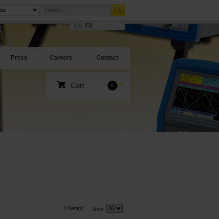
EN
FR
Press
Careers
Contact
Cart
0
1 item(s)
Show