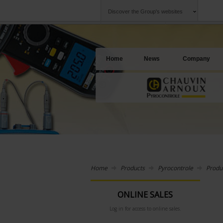
Discover the Group's websites
Group
Companies
Chauvin Arnoux
An offering to se
Home
News
Company
Home
Products
Pyrocontrole
Produ
ONLINE SALES
Log in for access to online sales.