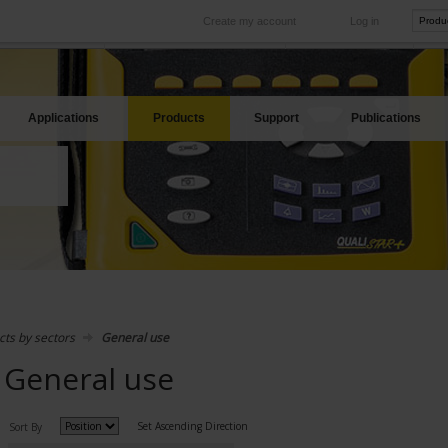
Create my account
Log in
International
Product sites
rve your needs
Our subsidiaries abroad
Our best offers
Applications
Products
Support
Publications
cts by sectors
General use
General use
Set Ascending Direction
Sort By