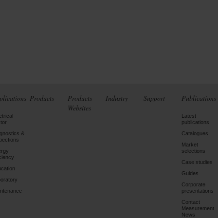
plications
Products
Products
Industry
Support
Publications
Websites
ctrical
Latest
tor
publications
gnostics &
Catalogues
pections
Market
ergy
selections
iciency
Case studies
cation
Guides
oratory
Corporate
ntenance
presentations
Contact
Measurement
News