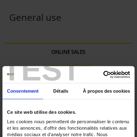
General use
ONLINE SALES
TEST
Login
Search:
Consentement
Détails
À propos des cookies
Ce site web utilise des cookies.
Currently Shopping by:
Les cookies nous permettent de personnaliser le contenu
et les annonces, d'offrir des fonctionnalités relatives aux
SENSORS - mechanical mounting:
None
médias sociaux et d'analyser notre trafic. Nous