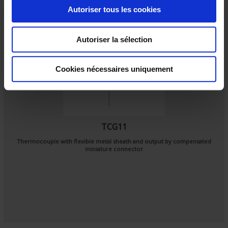
o
Autoriser tous les cookies
n
s
Autoriser la sélection
e
n
t
Cookies nécessaires uniquement
e
m
e
n
TCG11
t
Thermocouple with flexible metal sheath and output by compensated
miniature connector