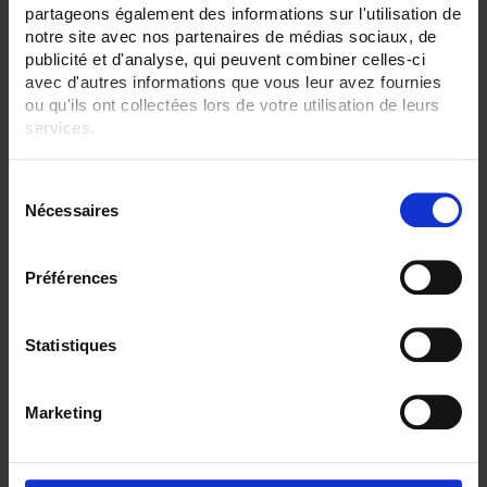
partageons également des informations sur l'utilisation de
SENSORS - measurement range:
notre site avec nos partenaires de médias sociaux, de
TC K 1100 °C maxi
publicité et d'analyse, qui peuvent combiner celles-ci
TC S 1500 °C maxi
avec d'autres informations que vous leur avez fournies
ou qu'ils ont collectées lors de votre utilisation de leurs
SENSORS - no. of measuring points:
1 (simple)
services.
2 (duplex)
Pour en savoir plus, veuillez consulter notre
politique de
SENSORS - electrical connection:
S
confidentialité
.
Connector
Nécessaires
é
l
CLEAR ALL
e
Préférences
c
t
Shop By
i
Statistiques
o
n
Marketing
d
Set Ascending Direction
1 item(s)
Sort By
Show
u
c