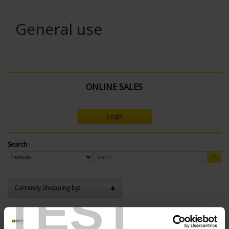
General use
ONLINE SALES
Login
Search:
Currently Shopping by:
TEST
SENSORS - mechanical mounting:
None