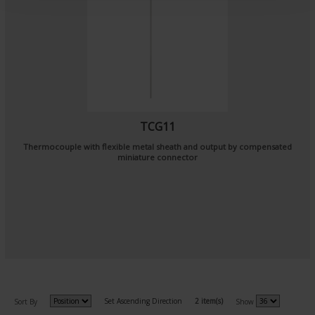
TCG11
Thermocouple with flexible metal sheath and output by compensated
miniature connector
Set Ascending Direction
2 item(s)
Sort By
Show