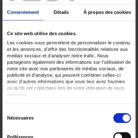
SENSORS - measurement range:
Consentement
Détails
À propos des cookies
TC K 1100 °C maxi
TC S 1500 °C maxi
SENSORS - no. of measuring points:
Ce site web utilise des cookies.
1 (simple)
Les cookies nous permettent de personnaliser le contenu
CLEAR ALL
et les annonces, d'offrir des fonctionnalités relatives aux
médias sociaux et d'analyser notre trafic. Nous
partageons également des informations sur l'utilisation de
notre site avec nos partenaires de médias sociaux, de
Shop By
publicité et d'analyse, qui peuvent combiner celles-ci
avec d'autres informations que vous leur avez fournies
ou qu'ils ont collectées lors de votre utilisation de leurs
services.
Set Ascending Direction
2 item(s)
Sort By
Show
Pour en savoir plus, veuillez consulter notre
politique de
S
confidentialité
.
Nécessaires
é
l
e
Préférences