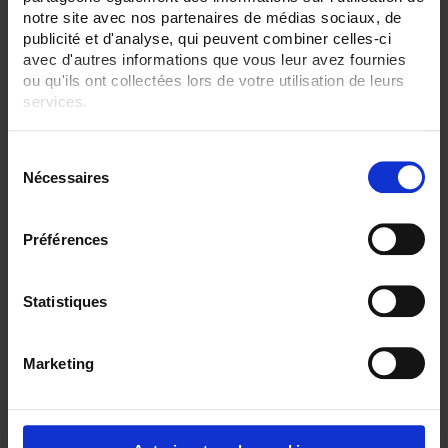
notre site avec nos partenaires de médias sociaux, de
SENSORS - no. of measuring points:
publicité et d'analyse, qui peuvent combiner celles-ci
2 (duplex)
avec d'autres informations que vous leur avez fournies
ou qu'ils ont collectées lors de votre utilisation de leurs
SENSORS - protector:
None
services.
SENSORS - I/O type:
Pour en savoir plus, veuillez consulter notre
politique de
T/J/K thermocouple
S
confidentialité
.
Nécessaires
é
CLEAR ALL
l
e
Préférences
c
Shop By
t
i
Statistiques
o
n
Marketing
Set Ascending Direction
1 item(s)
Sort By
Show
d
u
c
o