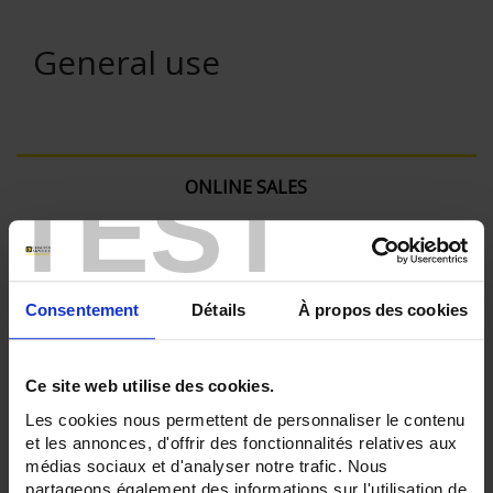
General use
TEST
ONLINE SALES
Login
Consentement
Détails
À propos des cookies
Search:
Ce site web utilise des cookies.
Currently Shopping by:
Les cookies nous permettent de personnaliser le contenu
et les annonces, d'offrir des fonctionnalités relatives aux
SENSORS - mechanical mounting:
médias sociaux et d'analyser notre trafic. Nous
None
partageons également des informations sur l'utilisation de