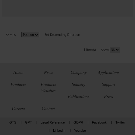
Set Descending Direction
Sort By
1 item(s)
Show
Home
News
Company
Applications
Products
Products
Industry
Support
Websites
Publications
Press
Careers
Contact
GTS
GPT
Legal Reference
GDPR
Facebook
Twitter
LinkedIn
Youtube