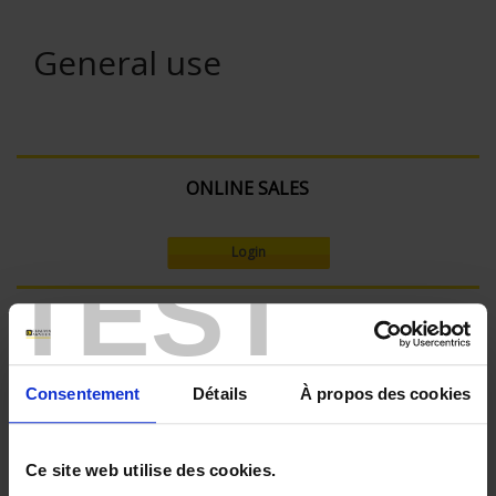
General use
ONLINE SALES
Login
TEST
Search:
Consentement
Détails
À propos des cookies
Currently Shopping by:
SENSORS - measurement range:
Ce site web utilise des cookies.
TC J 720 °C maxi