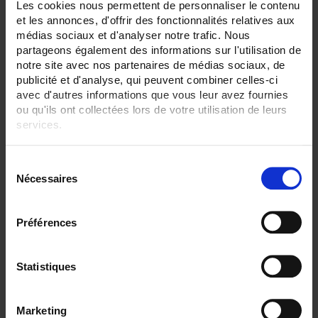
TC K 1100 °C maxi
Les cookies nous permettent de personnaliser le contenu
TC S 1500 °C maxi
et les annonces, d'offrir des fonctionnalités relatives aux
médias sociaux et d'analyser notre trafic. Nous
SENSORS - no. of measuring points:
partageons également des informations sur l'utilisation de
2 (duplex)
notre site avec nos partenaires de médias sociaux, de
publicité et d'analyse, qui peuvent combiner celles-ci
SENSORS - electrical connection:
Connector
avec d'autres informations que vous leur avez fournies
Bare wires
ou qu'ils ont collectées lors de votre utilisation de leurs
services.
SENSORS - I/O type:
T/J/K thermocouple
Pour en savoir plus, veuillez consulter notre
politique de
S
confidentialité
.
CLEAR ALL
Nécessaires
é
l
e
Préférences
Shop By
c
t
i
Statistiques
o
Set Descending Direction
Sort By
n
Marketing
d