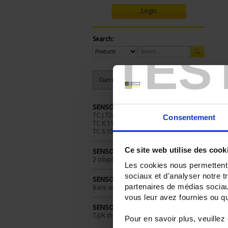
Login
Search:
TES
Currently Shopping by:
SENSORS - measurement range:
TC J 720 °C maxi
Consentement
TC K 1100 °C maxi
TC S 1500 °C maxi
Ce site web utilise des cook
SENSORS - no. of measuring points:
2 (duplex)
Les cookies nous permettent d
sociaux et d'analyser notre t
SENSORS - electrical connection:
partenaires de médias sociaux
Bare wires
vous leur avez fournies ou qu'
SENSORS - I/O type:
T/J/K thermocouple
Pour en savoir plus, veuillez