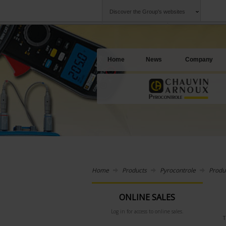
Discover the Group's websites
Group
Companies
Chauvin Arnoux
An offering to se
Home
News
Company
Home
Products
Pyrocontrole
Produ
ONLINE SALES
Log in for access to online sales.
T