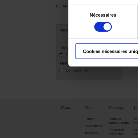
CLEAR ALL
Sélection
Nécessaires
du
consentement
Shop By
SENSORS - no. of measuring points
Cookies nécessaires uni
1 (simple)
(1)
SENSORS - electrical connection
Connector
(1)
Home
News
Company
Ap
France
Chauvin
Ele
Arnoux Metrix
sec
International
Integrated
Dia
Archives
production
Ins