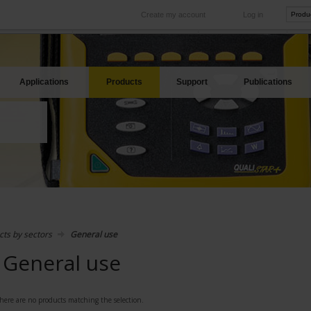
Create my account
Log in
International
Product sites
rve your needs
Our subsidiaries abroad
Our best offers
Applications
Products
Support
Publications
cts by sectors
General use
General use
here are no products matching the selection.