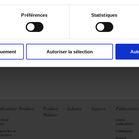
Préférences
Statistiques
quement
Autoriser la sélection
Aut
plications
Products
Products
Industry
Support
Publications
Websites
ctrical
Latest
tor
publications
gnostics &
Catalogues
pections
Market