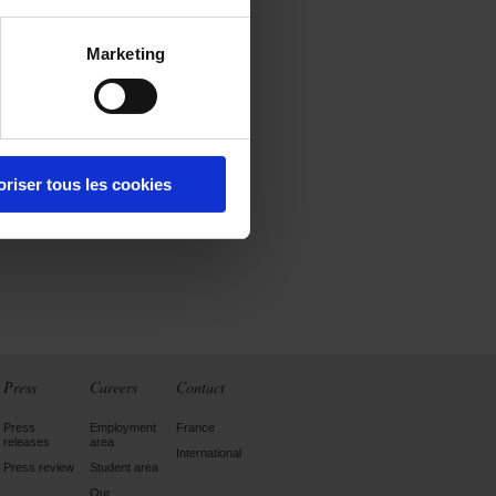
Marketing
oriser tous les cookies
Press
Careers
Contact
Press
Employment
France
releases
area
International
Press review
Student area
Our