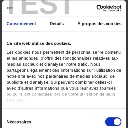
TEST
TC K 1100 °C maxi
TC S 1500 °C maxi
SENSORS - protector:
None
Consentement
Détails
À propos des cookies
SENSORS - electrical connection:
Connector
Bare wires
Ce site web utilise des cookies.
Les cookies nous permettent de personnaliser le contenu
SENSORS - I/O type:
T/J/K thermocouple
et les annonces, d'offrir des fonctionnalités relatives aux
médias sociaux et d'analyser notre trafic. Nous
CLEAR ALL
partageons également des informations sur l'utilisation de
notre site avec nos partenaires de médias sociaux, de
publicité et d'analyse, qui peuvent combiner celles-ci
avec d'autres informations que vous leur avez fournies
Shop By
ou qu'ils ont collectées lors de votre utilisation de leurs
services.
Pour en savoir plus, veuillez consulter notre
politique de
S
confidentialité
.
Set Ascending Direction
2 item(s)
Sort By
Show
Nécessaires
é