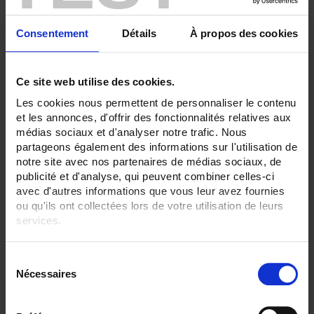
TC S 1500 °C maxi
SENSORS - electrical connection:
Consentement
Détails
À propos des cookies
Connector
Bare wires
SENSORS - I/O type:
Ce site web utilise des cookies.
T/J/K thermocouple
Les cookies nous permettent de personnaliser le contenu
et les annonces, d'offrir des fonctionnalités relatives aux
CLEAR ALL
médias sociaux et d'analyser notre trafic. Nous
partageons également des informations sur l'utilisation de
notre site avec nos partenaires de médias sociaux, de
publicité et d'analyse, qui peuvent combiner celles-ci
Shop By
avec d'autres informations que vous leur avez fournies
ou qu'ils ont collectées lors de votre utilisation de leurs
services.
Set Ascending Direction
2 item(s)
Sort By
Show
Pour en savoir plus, veuillez consulter notre
politique de
S
confidentialité
.
Nécessaires
é
l
e