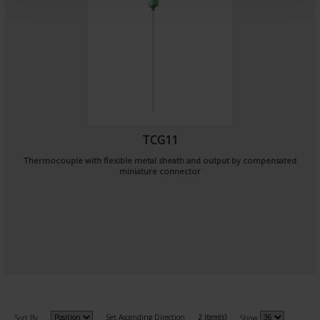
t
TCG11
Thermocouple with flexible metal sheath and output by compensated
miniature connector
Set Ascending Direction
2 item(s)
Sort By
Show