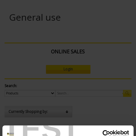
General use
ONLINE SALES
Login
Search:
Currently Shopping by:
TEST
SENSORS - measurement range:
TC J 720 °C maxi