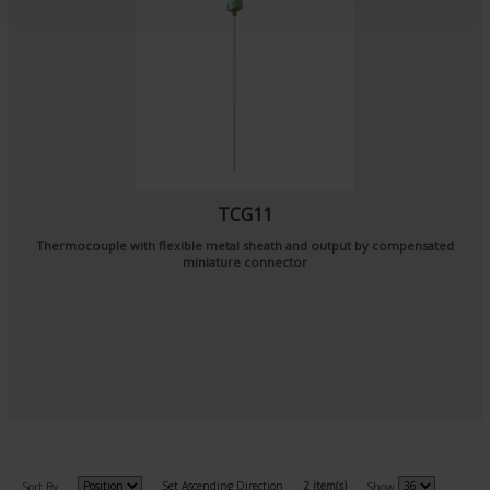
t
TCG11
Thermocouple with flexible metal sheath and output by compensated
miniature connector
Set Ascending Direction
2 item(s)
Sort By
Show