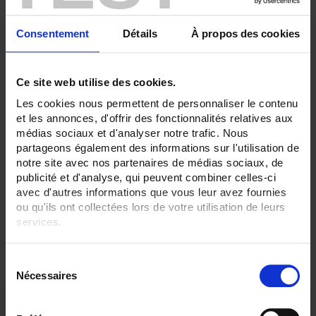
TC T 350 °C maxi
SENSORS - protector:
Consentement
Détails
À propos des cookies
None
SENSORS - I/O type:
Pt100/Pt1000
Ce site web utilise des cookies.
T/J/K thermocouple
Les cookies nous permettent de personnaliser le contenu
et les annonces, d'offrir des fonctionnalités relatives aux
CLEAR ALL
médias sociaux et d'analyser notre trafic. Nous
partageons également des informations sur l'utilisation de
notre site avec nos partenaires de médias sociaux, de
publicité et d'analyse, qui peuvent combiner celles-ci
Shop By
avec d'autres informations que vous leur avez fournies
ou qu'ils ont collectées lors de votre utilisation de leurs
services.
Set Ascending Direction
2 item(s)
Sort By
Show
Pour en savoir plus, veuillez consulter notre
politique de
S
confidentialité
.
Nécessaires
é
l
e