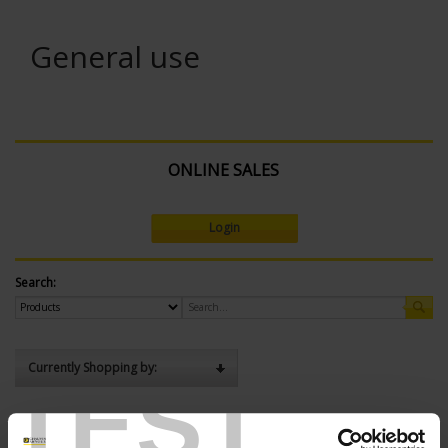
General use
ONLINE SALES
Login
Search:
Currently Shopping by:
TEST
SENSORS - measurement range:
TC J 720 °C maxi