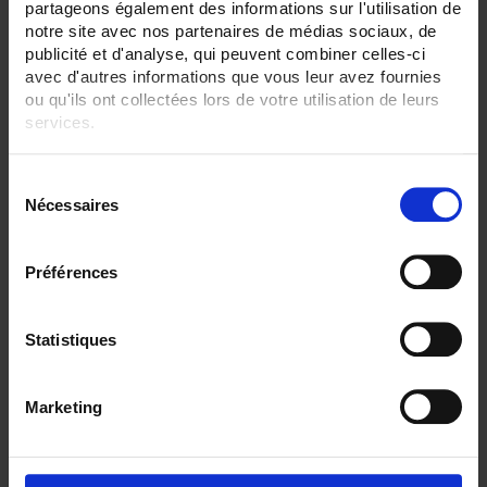
TC S 1500 °C maxi
partageons également des informations sur l'utilisation de
TC T 350 °C maxi
notre site avec nos partenaires de médias sociaux, de
publicité et d'analyse, qui peuvent combiner celles-ci
SENSORS - I/O type:
avec d'autres informations que vous leur avez fournies
S/R/B thermocouple
ou qu'ils ont collectées lors de votre utilisation de leurs
services.
CLEAR ALL
Pour en savoir plus, veuillez consulter notre
politique de
S
confidentialité
.
Nécessaires
é
Shop By
l
e
Préférences
c
t
Set Descending Direction
Sort By
i
Statistiques
o
1 item(s)
Show
n
Marketing
d
u
c