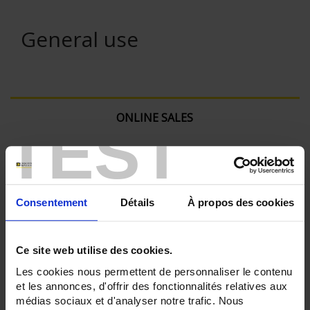
General use
ONLINE SALES
TEST
Login
Search:
Consentement
Détails
À propos des cookies
Ce site web utilise des cookies.
Currently Shopping by:
Les cookies nous permettent de personnaliser le contenu
et les annonces, d'offrir des fonctionnalités relatives aux
SENSORS - measurement range:
médias sociaux et d'analyser notre trafic. Nous
TC K 1100 °C maxi