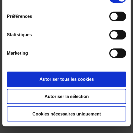
l
e
Préférences
c
t
i
Statistiques
o
n
Marketing
d
u
c
TCG31
o
Autoriser tous les cookies
Thermocouple with flexible metal sheath
n
s
Autoriser la sélection
e
n
t
Cookies nécessaires uniquement
e
m