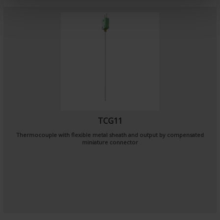
e
n
t
TCG11
Thermocouple with flexible metal sheath and output by compensated
miniature connector