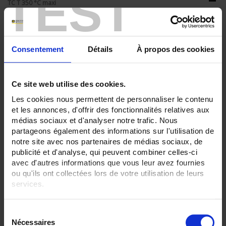
TEST
TC T 350 °C maxi
SENSORS - no. of measuring points:
1 (simple)
Consentement
Détails
À propos des cookies
SENSORS - I/O type:
S/R/B thermocouple
T/J/K thermocouple
Ce site web utilise des cookies.
CLEAR ALL
Les cookies nous permettent de personnaliser le contenu
et les annonces, d'offrir des fonctionnalités relatives aux
médias sociaux et d'analyser notre trafic. Nous
Shop By
partageons également des informations sur l'utilisation de
notre site avec nos partenaires de médias sociaux, de
publicité et d'analyse, qui peuvent combiner celles-ci
avec d'autres informations que vous leur avez fournies
ou qu'ils ont collectées lors de votre utilisation de leurs
Set Descending Direction
Sort By
services.
2 item(s)
Show
Pour en savoir plus, veuillez consulter notre
politique de
S
confidentialité
.
Nécessaires
é