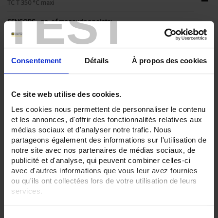
TC T 350 °C maxi
TEST
SENSORS - no. of measuring points:
1 (simple)
SENSORS - protector:
None
Consentement
Détails
À propos des cookies
SENSORS - I/O type:
Pt100/Pt1000
T/J/K thermocouple
Ce site web utilise des cookies.
Les cookies nous permettent de personnaliser le contenu
CLEAR ALL
et les annonces, d'offrir des fonctionnalités relatives aux
médias sociaux et d'analyser notre trafic. Nous
partageons également des informations sur l'utilisation de
Shop By
notre site avec nos partenaires de médias sociaux, de
publicité et d'analyse, qui peuvent combiner celles-ci
avec d'autres informations que vous leur avez fournies
ou qu'ils ont collectées lors de votre utilisation de leurs
services.
Set Descending Direction
Sort By
Pour en savoir plus, veuillez consulter notre
politique de
S
2 item(s)