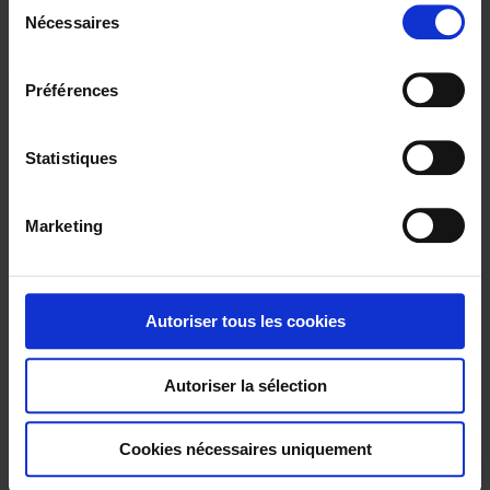
Show
confidentialité
.
Nécessaires
é
l
e
Préférences
c
t
i
Statistiques
o
n
Marketing
d
u
c
o
Autoriser tous les cookies
TCG31
n
Thermocouple with flexible metal sheath
s
Autoriser la sélection
e
n
t
Cookies nécessaires uniquement
e