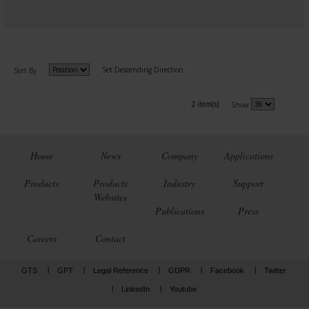
Set Descending Direction
Sort By
2 item(s)
Show
Home
News
Company
Applications
Products
Products
Industry
Support
Websites
Publications
Press
Careers
Contact
GTS
GPT
Legal Reference
GDPR
Facebook
Twitter
LinkedIn
Youtube