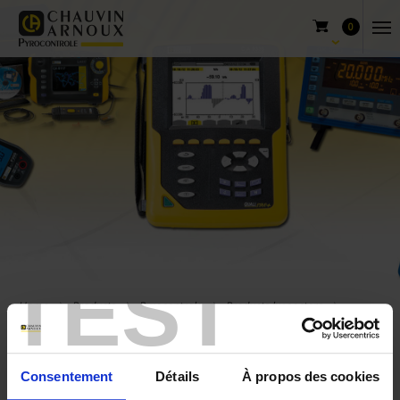
0
TEST
Home
Products
Pyrocontrole
Products by sectors
General use
Consentement
Détails
À propos des cookies