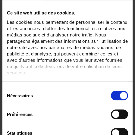
ONLINE SALES
Ce site web utilise des cookies.
Les cookies nous permettent de personnaliser le contenu
Login
et les annonces, d'offrir des fonctionnalités relatives aux
médias sociaux et d'analyser notre trafic. Nous
Search:
partageons également des informations sur l'utilisation de
notre site avec nos partenaires de médias sociaux, de
publicité et d'analyse, qui peuvent combiner celles-ci
avec d'autres informations que vous leur avez fournies
ou qu'ils ont collectées lors de votre utilisation de leurs
Currently Shopping by:
services.
SENSORS - measurement range:
Pour en savoir plus, veuillez consulter notre
politique de
TC S 1500 °C maxi
S
confidentialité
.
Nécessaires
é
SENSORS - no. of measuring points:
l
2 (duplex)
e
Préférences
SENSORS - protector:
c
None
t
SENSORS - I/O type:
i
Statistiques