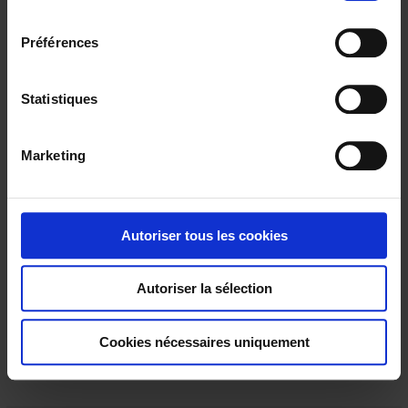
l
e
Préférences
c
t
i
Statistiques
o
n
Marketing
d
u
TCG31
c
o
Thermocouple with flexible metal sheath
Autoriser tous les cookies
n
s
Autoriser la sélection
e
n
t
Cookies nécessaires uniquement
e
m
e