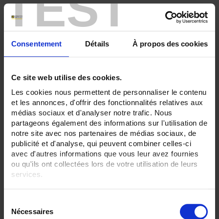
TEST
SENSORS - no. of measuring points:
1 (simple)
SENSORS - I/O type:
Consentement
Détails
À propos des cookies
S/R/B thermocouple
T/J/K thermocouple
CLEAR ALL
Ce site web utilise des cookies.
Les cookies nous permettent de personnaliser le contenu
et les annonces, d'offrir des fonctionnalités relatives aux
médias sociaux et d'analyser notre trafic. Nous
Shop By
partageons également des informations sur l'utilisation de
notre site avec nos partenaires de médias sociaux, de
publicité et d'analyse, qui peuvent combiner celles-ci
avec d'autres informations que vous leur avez fournies
Set Descending Direction
Sort By
ou qu'ils ont collectées lors de votre utilisation de leurs
services.
2 item(s)
Show
Pour en savoir plus, veuillez consulter notre
politique de
S
confidentialité
.
Nécessaires
é