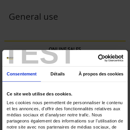
General use
TEST
ONLINE SALES
Login
Consentement
Détails
À propos des cookies
Search:
Ce site web utilise des cookies.
Les cookies nous permettent de personnaliser le contenu
Currently Shopping by:
et les annonces, d'offrir des fonctionnalités relatives aux
médias sociaux et d'analyser notre trafic. Nous
partageons également des informations sur l'utilisation de
SENSORS - measurement range:
TC T 350 °C maxi
notre site avec nos partenaires de médias sociaux, de