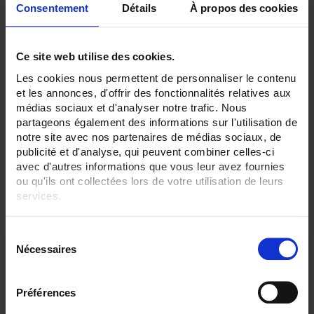
Consentement
Détails
À propos des cookies
SENSORS - I/O type:
Pt100/Pt1000
T/J/K thermocouple
Ce site web utilise des cookies.
CLEAR ALL
Les cookies nous permettent de personnaliser le contenu
et les annonces, d'offrir des fonctionnalités relatives aux
médias sociaux et d'analyser notre trafic. Nous
partageons également des informations sur l'utilisation de
Shop By
notre site avec nos partenaires de médias sociaux, de
publicité et d'analyse, qui peuvent combiner celles-ci
avec d'autres informations que vous leur avez fournies
ou qu'ils ont collectées lors de votre utilisation de leurs
Set Ascending Direction
2 item(s)
Sort By
Show
services.
Pour en savoir plus, veuillez consulter notre
politique de
S
confidentialité
.
Nécessaires
é
l
e
Préférences
c