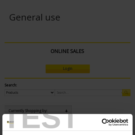
General use
ONLINE SALES
Login
Search:
TEST
Currently Shopping by:
SENSORS - measurement range:
TC T 350 °C maxi