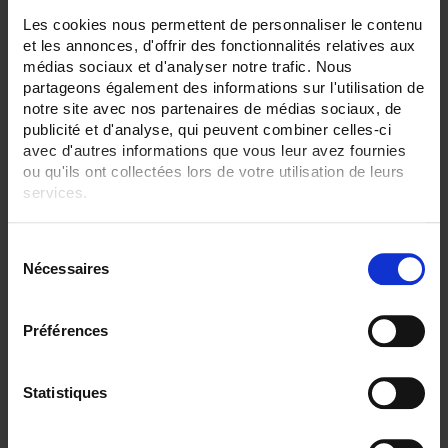
Les cookies nous permettent de personnaliser le contenu
SENSORS - mechanical mounting:
et les annonces, d'offrir des fonctionnalités relatives aux
Welded connection
médias sociaux et d'analyser notre trafic. Nous
partageons également des informations sur l'utilisation de
SENSORS - measurement range:
notre site avec nos partenaires de médias sociaux, de
-40 to 450°C
publicité et d'analyse, qui peuvent combiner celles-ci
SENSORS - no. of measuring points:
avec d'autres informations que vous leur avez fournies
2 (duplex)
ou qu'ils ont collectées lors de votre utilisation de leurs
services.
SENSORS - electrical connection:
Terminal block+head
Pour en savoir plus, veuillez consulter notre
politique de
Transmitter+head
S
confidentialité
.
Nécessaires
é
CLEAR ALL
l
e
Préférences
c
Shop By
t
i
Statistiques
o
n