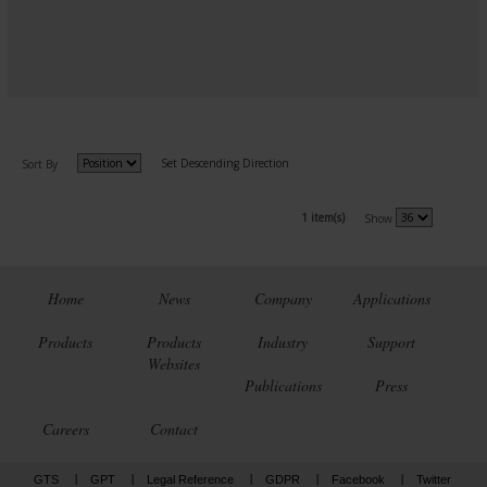
Set Descending Direction
Sort By
1 item(s)
Show
Home
News
Company
Applications
Products
Products
Industry
Support
Websites
Publications
Press
Careers
Contact
GTS
GPT
Legal Reference
GDPR
Facebook
Twitter