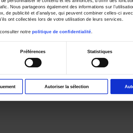
e personnaliser le contenu et les annonces, d'offrir des fonctio
rafic. Nous partageons également des informations sur l'utilisati
, de publicité et d'analyse, qui peuvent combiner celles-ci avec
ils ont collectées lors de votre utilisation de leurs services.
 consulter notre
politique de confidentialité
.
Préférences
Statistiques
quement
Autoriser la sélection
Aut