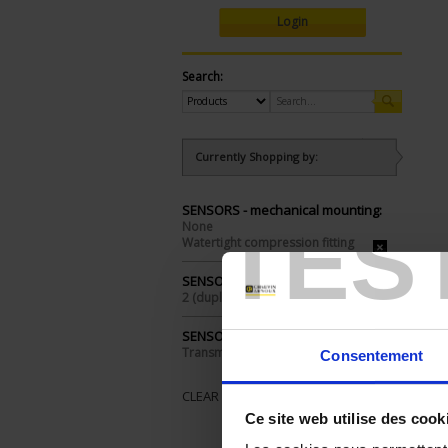
Login
Search:
Currently Shopping by:
SENSORS - mechanical mounting:
TES
None
Watertight compression fitting
SENSORS - no. of measuring points:
2 (duplex)
SENSORS - electrical connection:
Transmitter+head
Consentement
CLEAR ALL
Ce site web utilise des cook