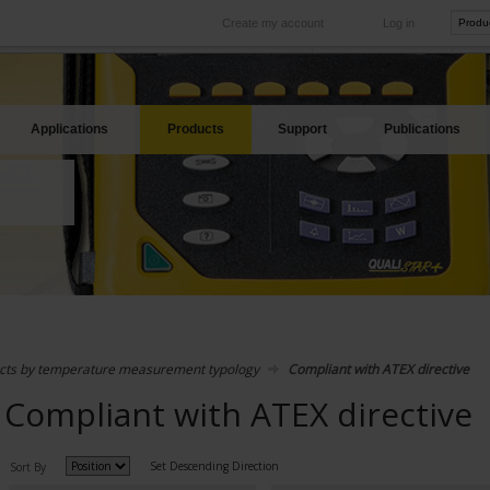
Create my account
Log in
International
Product sites
rve your needs
Our subsidiaries abroad
Our best offers
Applications
Products
Support
Publications
cts by temperature measurement typology
Compliant with ATEX directive
Compliant with ATEX directive
Set Descending Direction
Sort By