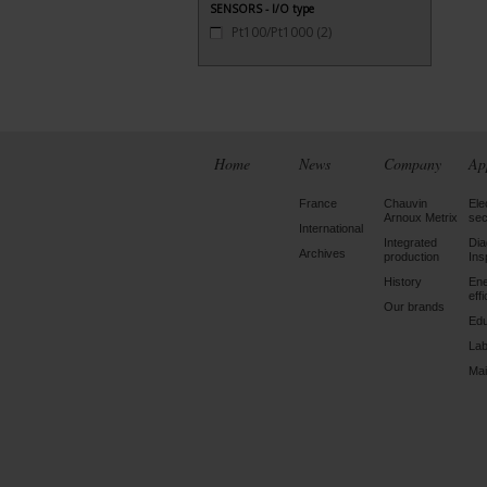
SENSORS - I/O type
Pt100/Pt1000
(2)
Home
News
Company
Ap
France
Chauvin
Ele
Arnoux Metrix
sec
International
Integrated
Dia
Archives
production
Ins
History
En
eff
Our brands
Edu
Lab
Mai