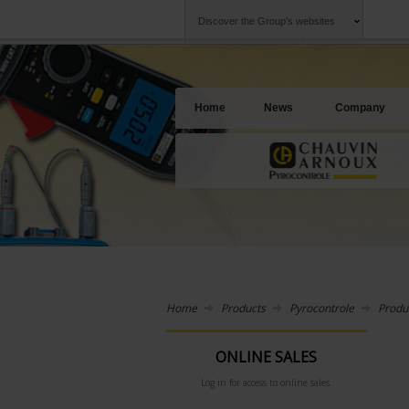
Discover the Group's websites
Group
Companies
Chauvin Arnoux
An offering to se
Home
News
Company
Home
Products
Pyrocontrole
Produ
ONLINE SALES
Log in for access to online sales.