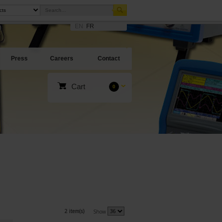
EN
FR
Press
Careers
Contact
Cart
0
2 item(s)
Show