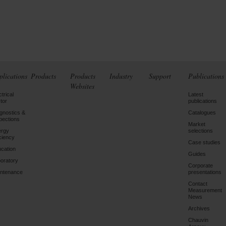
plications
Products
Products
Industry
Support
Publications
Websites
ctrical
Latest
tor
publications
gnostics &
Catalogues
pections
Market
ergy
selections
iciency
Case studies
cation
Guides
oratory
Corporate
ntenance
presentations
Contact
Measurement
News
Archives
Chauvin