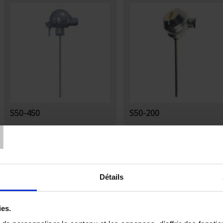
T
S50-450
S50-200
Standard Pt100Ω sensor, class A
Standard Pt100Ω sensor - output v
according to IEC 751in stainless-steel
IP54 connection head
tube
Output via connection head >= IP54
Détails
ies.
Set Descending Direction
Sort By