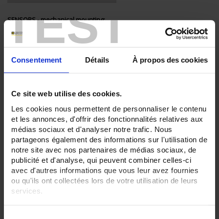
TEST
SENSORS - mechanical mounting:
Watertight compression fitting
SENSORS - no. of measuring points:
2 (duplex)
Consentement
Détails
À propos des cookies
SENSORS - electrical connection:
Terminal block+head
Transmitter+head
Ce site web utilise des cookies.
Les cookies nous permettent de personnaliser le contenu
CLEAR ALL
et les annonces, d'offrir des fonctionnalités relatives aux
médias sociaux et d'analyser notre trafic. Nous
partageons également des informations sur l'utilisation de
Shop By
notre site avec nos partenaires de médias sociaux, de
publicité et d'analyse, qui peuvent combiner celles-ci
avec d'autres informations que vous leur avez fournies
ou qu'ils ont collectées lors de votre utilisation de leurs
services.
Set Descending Direction
Sort By
Pour en savoir plus, veuillez consulter notre
politique de
2 item(s)
S
Show