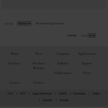
Set Descending Direction
Sort By
2 item(s)
Show
Home
News
Company
Applications
Products
Products
Industry
Support
Websites
Publications
Press
Careers
Contact
GTS
GPT
Legal Reference
GDPR
Facebook
Twitter
LinkedIn
Youtube