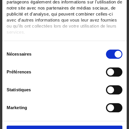
SENSORS - measurement range:
partageons également des informations sur l'utilisation de
TC K 1100 °C maxi
notre site avec nos partenaires de médias sociaux, de
publicité et d'analyse, qui peuvent combiner celles-ci
SENSORS - no. of measuring points:
avec d'autres informations que vous leur avez fournies
2 (duplex)
ou qu'ils ont collectées lors de votre utilisation de leurs
services.
CLEAR ALL
Pour en savoir plus, veuillez consulter notre
politique de
S
confidentialité
.
Nécessaires
é
Shop By
l
e
Préférences
c
t
Set Descending Direction
Sort By
i
Statistiques
o
1 item(s)
Show
n
Marketing
d
u
c