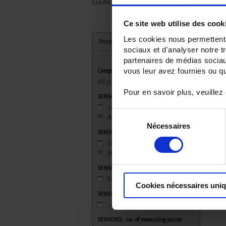
CLEAR ALL
Ce site web utilise des cook
Les cookies nous permettent d
Shop By
sociaux et d'analyser notre t
partenaires de médias sociaux
vous leur avez fournies ou qu'
Category
All products
Pour en savoir plus, veuillez
SENSORS - applications
ATEX
(1)
Sélection
Ambient temperature
(1)
Nécessaires
du
SENSORS - atex
consentement
Explosion-proof safety 'd'
(1)
Intrinsic safety 'ia'
(1)
SENSORS - mechanical mounting
Bracket
(1)
Cookies nécessaires uni
SENSORS - measurement range
-40 to 200°C
(1)
SENSORS - no. of measuring points