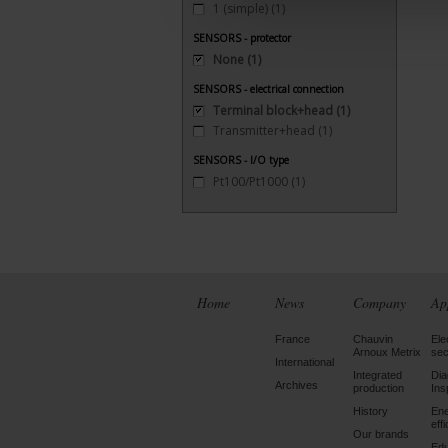
1 (simple)
(1)
SENSORS - protector
None
(1)
SENSORS - electrical connection
Terminal block+head
(1)
Transmitter+head
(1)
SENSORS - I/O type
Pt100/Pt1000
(1)
Home
News
Company
Ap
France
Chauvin
Ele
Arnoux Metrix
sec
International
Integrated
Dia
Archives
production
Ins
History
En
eff
Our brands
Edu