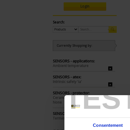
Login
Search:
Currently Shopping by:
SENSORS - applications:
Ambient temperature
SENSORS - atex:
Intrinsic safety 'ia'
TES
SENSORS - protector:
Ceramic/alumina sheath
None
SENSORS - electrical connection:
Terminal block+head
Consentement