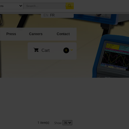
EN
FR
Press
Careers
Contact
Cart
0
1 item(s)
Show