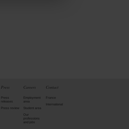
Press
Careers
Contact
Press
Employment
France
releases
area
International
Press review
Student area
Our
professions
and jobs