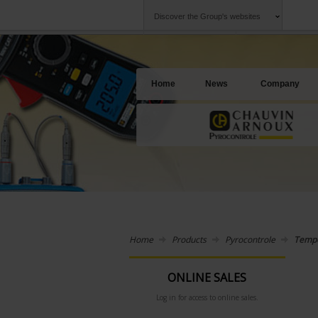
Discover the Group's websites
Group
Companies
Chauvin Arnoux
An offering to se
Home
News
Company
Home
Products
Pyrocontrole
Tempe
ONLINE SALES
Log in for access to online sales.