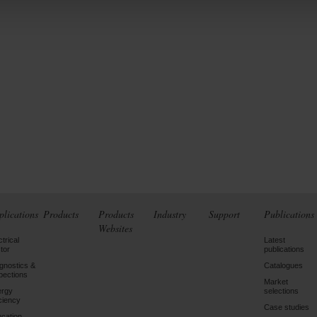
plications
Products
Products
Industry
Support
Publications
Websites
ctrical
Latest
tor
publications
gnostics &
Catalogues
pections
Market
ergy
selections
iciency
Case studies
cation