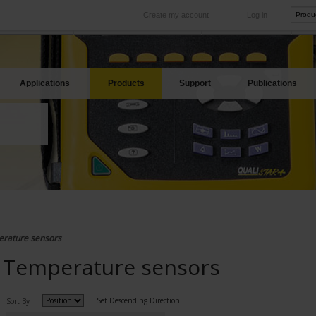
Create my account
Log in
International
Product sites
rve your needs
Our subsidiaries abroad
Our best offers
Applications
Products
Support
Publications
rature sensors
Temperature sensors
Set Descending Direction
Sort By