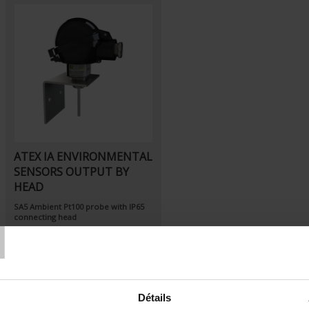
ATEX IA ENVIRONMENTAL
SENSORS OUTPUT BY
HEAD
T
SA5
Ambient Pt100 probe
with IP65
connecting head
Détails
Set Descending Direction
Sort By